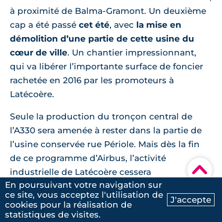
à proximité de Balma-Gramont. Un deuxième
cap a été passé
cet été
, avec
la mise en
démolition d’une partie de cette usine du
cœur de ville
. Un chantier impressionnant,
qui va libérer l’importante surface de foncier
rachetée en 2016 par les promoteurs à
Latécoère.
Seule la production du tronçon central de
l’A330 sera amenée à rester dans la partie de
l’usine conservée rue Périole. Mais dès la fin
de ce programme d’Airbus, l’activité
▾
industrielle de Latécoère cessera
En poursuivant votre navigation sur
définitivement à Périole, et cette page de
ce site, vous acceptez l'utilisation de
J'accepte
l’histoire industrielle de Toulouse achèvera de
cookies pour la réalisation de
Ma recherche
Contactez-nous
se tourner.
statistiques de visites.