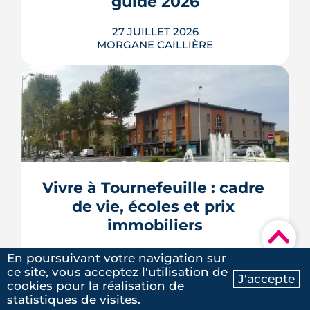
guide 2026
LIRE L'ARTICLE
27 JUILLET 2026
MORGANE CAILLIÈRE
Un achat de logement neuf en VEFA
financé par un prêt à déblocages
successifs peut générer des intérêts
intercalaires, ces intérêts d'emprunt
dus pendant la construction, à chaque
appel de fonds. Avec des taux autour
Vivre à Tournefeuille : cadre 
de 3,2 % en 2026, la note grimpe vite.
de vie, écoles et prix 
Voici les leviers concrets pour r...
immobiliers
LIRE L'ARTICLE
▾
22 JUILLET 2026
En poursuivant votre navigation sur
MORGANE CAILLIÈRE
ce site, vous acceptez l'utilisation de
J'accepte
cookies pour la réalisation de
Ma recherche
Contactez-nous
statistiques de visites.