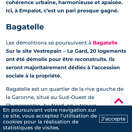
cohérence urbaine, harmonieuse et apaisée.
Ici, à Empalot, c’est un pari presque gagné.
Bagatelle
Les démolitions se poursuivent à
Bagatelle
.
Sur le site Vestrepain – Le Gard, 20 logements
ont été démolis pour être reconstruits. Ils
seront majoritairement dédiés à l’accession
sociale à la propriété.
Bagatelle est un quartier de la rive gauche de
la Garonne, situé au Sud-Ouest de
▾
l’hypercentre. Au Nord, on y trouve
En poursuivant votre navigation sur
l’hippodrome de la Cépière, au Sud, le quartier
ce site, vous acceptez l'utilisation de
J'accepte
cookies pour la réalisation de
de la Faourette.
Le quartier est desservi par le
Ma recherche
Contactez-nous
statistiques de visites.
métro (10min de la place du Capitole)
, et par