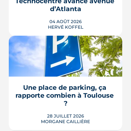
Technocentre avance avenue 
d’Atlanta
04 AOÛT 2026
HERVÉ KOFFEL
Avenue d'Atlanta, à la Roseraie, un
chantier de six hectares réorganise les
coulisses techniques de Toulouse
Métropole. Derrière les buttes de terre
visibles du périphérique se jouent un
déménagement de services, plusieurs
Une place de parking, ça 
chiffrages officiels et un bras de fer
rapporte combien à Toulouse 
environnemental.
?
LIRE L'ARTICLE
28 JUILLET 2026
MORGANE CAILLIÈRE