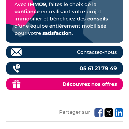
Avec
IMMO9
, faites le choix de la
confiance
en réalisant votre projet
immobilier et bénéficiez des
conseils
d’une équipe entièrement mobilisée
pour votre
satisfaction
.
Contactez-nous
05 61 21 79 49
Découvrez nos offres
Partager sur