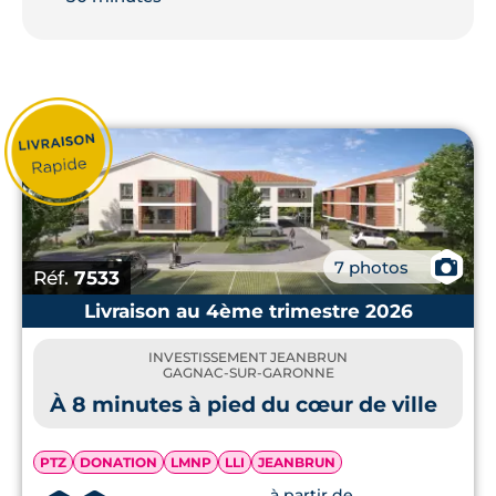
📷
7 photos
Réf.
7533
Livraison au 4ème trimestre 2026
INVESTISSEMENT JEANBRUN
GAGNAC-SUR-GARONNE
À 8 minutes à pied du cœur de ville
PTZ
DONATION
LMNP
LLI
JEANBRUN
à partir de