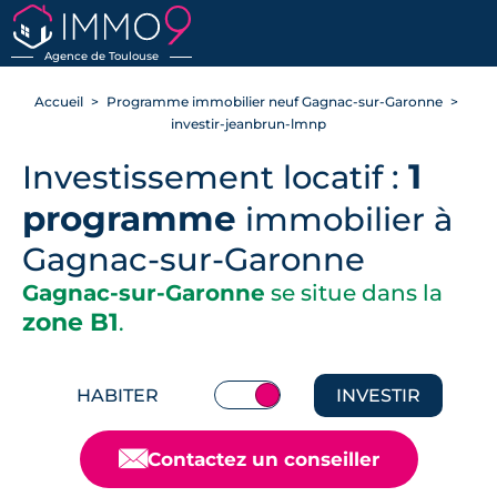
RETOUR
Agence de Toulouse
Accueil
Programme immobilier neuf Gagnac-sur-Garonne
investir-jeanbrun-lmnp
1
Investissement locatif :
programme
immobilier à
Gagnac-sur-Garonne
Gagnac-sur-Garonne
se situe dans la
zone B1
.
HABITER
INVESTIR
📧
Contactez un conseiller