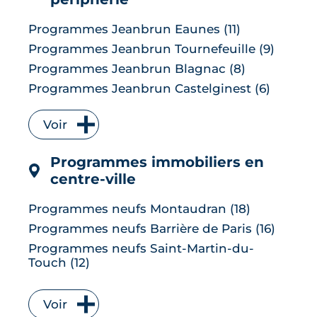
Programmes Jeanbrun Eaunes (11)
Programmes Jeanbrun Tournefeuille (9)
Programmes Jeanbrun Blagnac (8)
Programmes Jeanbrun Castelginest (6)
Programmes Jeanbrun L'Union (6)
Voir
Programmes Jeanbrun Quint-
Fonsegrives (6)
Programmes immobiliers en
Programmes Jeanbrun Bruguières (5)
centre-ville
Programmes Jeanbrun Saint-Orens-de-
Gameville (5)
Programmes neufs Montaudran (18)
Programmes Jeanbrun Auzeville-Tolosane
Programmes neufs Barrière de Paris (16)
(4)
Programmes neufs Saint-Martin-du-
Programmes Jeanbrun Muret (4)
Touch (12)
Programmes Jeanbrun Ramonville-Saint-
Programmes neufs Borderouge (10)
Agne (4)
Programmes neufs Saint Cyprien (10)
Programmes Jeanbrun Balma (3)
Voir