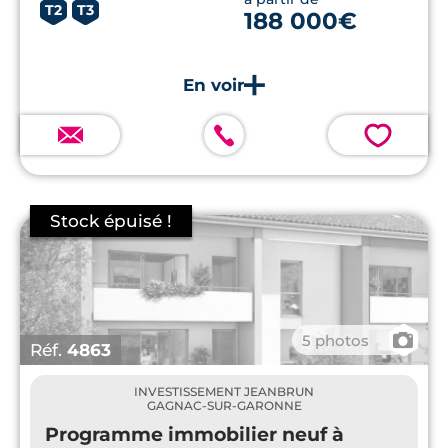
T2
T3
188 000€
💗
📷
5 photos
Réf.
4863
INVESTISSEMENT JEANBRUN
GAGNAC-SUR-GARONNE
Programme immobilier neuf à