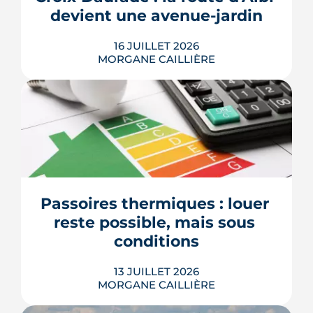
Calendrier, sanctions, obliga...
devient une avenue-jardin
LIRE L'ARTICLE
16 JUILLET 2026
MORGANE CAILLIÈRE
Une cinquantaine d'arbres, 2 600 m²
d'espaces végétalisés et une piste du
Réseau express vélo : la route d'Albi
doit devenir une avenue-jardin. Après
un an de travaux sur les réseaux, la
phase d'aménagement a démarré. Le
Passoires thermiques : louer 
chantier court jusqu'en juin 2027.
reste possible, mais sous 
LIRE L'ARTICLE
conditions
13 JUILLET 2026
MORGANE CAILLIÈRE