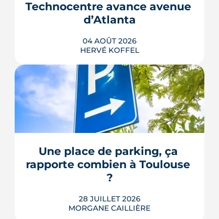
Technocentre avance avenue 
d’Atlanta
04 AOÛT 2026
HERVÉ KOFFEL
Avenue d'Atlanta, à la Roseraie, un
chantier de six hectares réorganise les
coulisses techniques de Toulouse
Métropole. Derrière les buttes de terre
visibles du périphérique se jouent un
déménagement de services, plusieurs
Une place de parking, ça 
chiffrages officiels et un bras de fer
rapporte combien à Toulouse 
environnemental.
?
LIRE L'ARTICLE
28 JUILLET 2026
MORGANE CAILLIÈRE