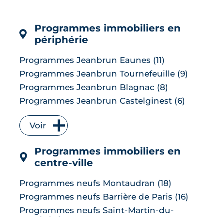
tour d'horizon complet d'une
commune...
Programmes immobiliers en
LIRE L'ARTICLE
périphérie
Programmes Jeanbrun Eaunes (11)
Programmes Jeanbrun Tournefeuille (9)
Programmes Jeanbrun Blagnac (8)
Programmes Jeanbrun Castelginest (6)
Programmes Jeanbrun L'Union (6)
Voir
Programmes Jeanbrun Quint-
Fonsegrives (6)
Programmes immobiliers en
Programmes Jeanbrun Bruguières (5)
centre-ville
Programmes Jeanbrun Saint-Orens-de-
Gameville (5)
Programmes neufs Montaudran (18)
Programmes Jeanbrun Auzeville-Tolosane
Programmes neufs Barrière de Paris (16)
(4)
Programmes neufs Saint-Martin-du-
Programmes Jeanbrun Muret (4)