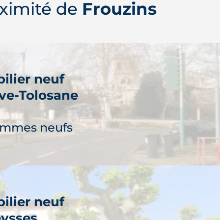
ximité de
Frouzins
ilier neuf
uve-Tolosane
ammes neufs
ilier neuf
ysses