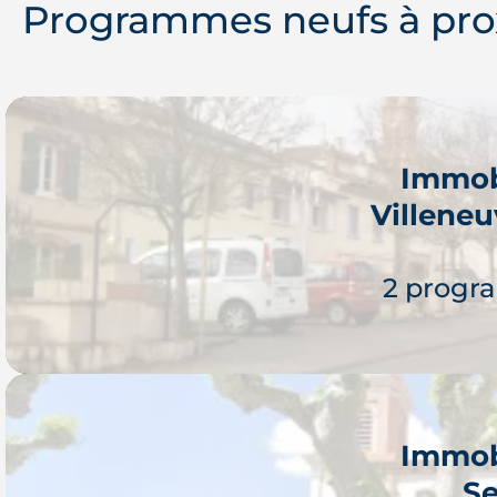
Programmes neufs à pro
Immob
Villene
2 progr
Immob
Se