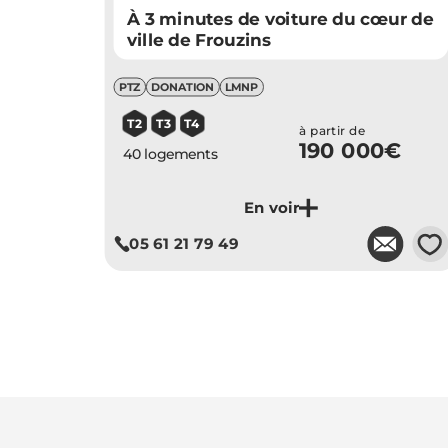
À 3 minutes de voiture du cœur de
ville de Frouzins
PTZ
DONATION
LMNP
T2
T3
T4
à partir de
190 000€
40 logements
💗
05 61 21 79 49
Je découvre ce programme