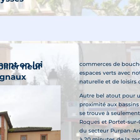
découvre
ammes neufs
ent en loi
commerces de bouche..
ilier neuf
espaces verts avec no
gnaux
naturelle et de loisir
découvre
Autre bel atout pour 
ammes neufs
proximité aux bassin
se trouve à seulement
Roques et Portet-sur-
du secteur Purpan-Arè
à 20 minutes de la zo