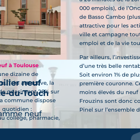
ilier neuf
000 emplois), de l’Onc
oques
de Basso Cambo (plus d
découvre
attractive pour les act
ramme neuf
ville et campagne tou
emploi et de la vie to
Par ailleurs, l’investis
euf à Toulouse
d’une très belle rentab
une dizaine de
Soit environ 1% de plu
ilier neuf
. Très attractive, la
première couronne. Ce 
ce-du-Touch
 de quasiment 28% sur
moins élevés du neuf
découvre
, la commune dispose
Frouzins sont donc co
 quotidien :
Pinel sur l’ensemble d
ramme neuf
au collège, pharmacie,