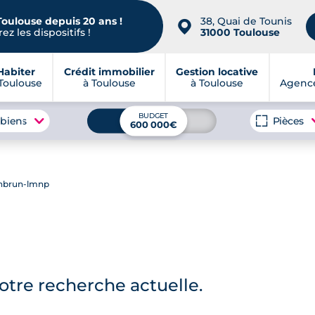
Toulouse depuis 20 ans !
38, Quai de Tounis
📍
ez les dispositifs !
31000 Toulouse
Habiter
Crédit immobilier
Gestion locative
Toulouse
à Toulouse
à Toulouse
Agence
BUDGET
 biens
Pièces
600 000€
anbrun-lmnp
tre recherche actuelle.