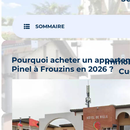
Je 
2 progr
SOMMAIRE
Pourquoi acheter un appartem
Immob
Pinel à Frouzins en 2026 ?
Cu
Je 
3 progr