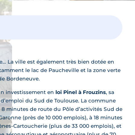
Laissez vous guider,
un expert vous accompagne dans
votre projet
. La ville est également très bien dotée en
tamment le lac de Paucheville et la zone verte
s de Bordeneuve.
un investissement en
loi Pinel à Frouzins
, sa
s d’emploi du Sud de Toulouse. La commune
 8 minutes de route du Pôle d’activités Sud de
Garonne (près de 10 000 emplois), à 18 minutes
nes-Cartoucherie (plus de 33 000 emplois), et
ne aéronautique et aéroportuaire (plus de 70