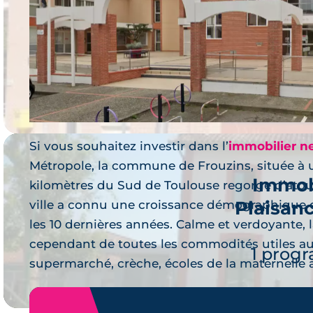
Immob
R
Je 
1 prog
Si vous souhaitez investir dans l’
immobilier n
Métropole, la commune de Frouzins, située à 
Immob
kilomètres du Sud de Toulouse regorge d’atouts
Plaisan
ville a connu une croissance démographique
Je 
les 10 dernières années. Calme et verdoyante
cependant de toutes les commodités utiles au
1 prog
supermarché, crèche, écoles de la maternelle 