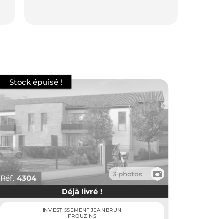
📷
3 photos
Réf.
4304
Déjà livré !
INVESTISSEMENT JEANBRUN
FROUZINS