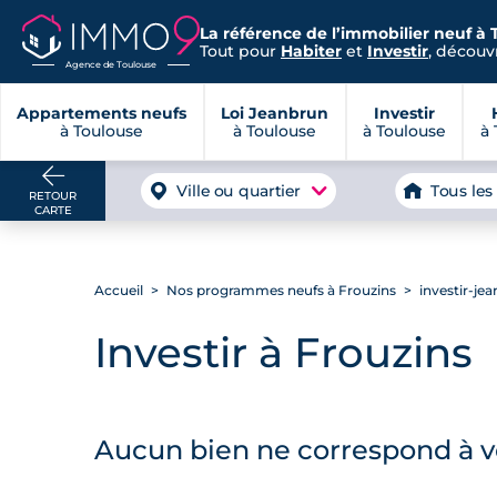
La référence de l’immobilier neuf à 
Tout pour
Habiter
et
Investir
, découvr
Agence de Toulouse
Appartements neufs
Loi Jeanbrun
Investir
à Toulouse
à Toulouse
à Toulouse
à 
Ville ou quartier
Tous les
RETOUR
CARTE
Accueil
Nos programmes neufs à Frouzins
investir-je
Investir à Frouzins
Aucun bien ne correspond à vo