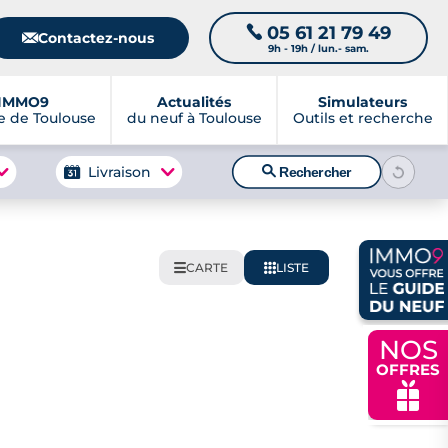
05 61 21 79 49
📞
📧
Contactez-nous
9h - 19h / lun.- sam.
IMMO9
Actualités
Simulateurs
 de Toulouse
du neuf à Toulouse
Outils et recherche
🔍
Livraison
Rechercher
CARTE
LISTE
🌍
📋
NOS
OFFRES
🎁