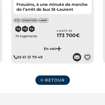
Frouzins, à une minute de marche
de l’arrêt de bus St-Laurent
PTZ
DONATION
LMNP
T2
T3
T4
à partir de
173 700€
74 logements
💗
05 61 21 79 49
Je découvre ce programme
RETOUR