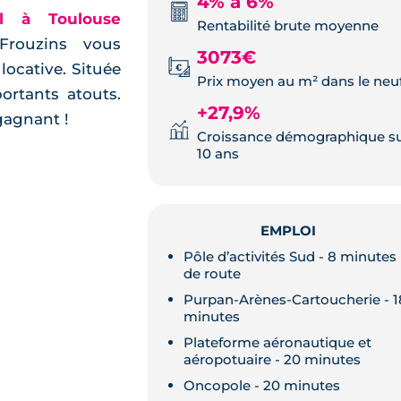
4% à 6%
el à Toulouse
Rentabilité brute moyenne
Frouzins vous
3073€
locative. Située
Prix moyen au m² dans le neu
rtants atouts.
+27,9%
gagnant !
Croissance démographique s
10 ans
EMPLOI
Pôle d’activités Sud - 8 minutes
de route
Purpan-Arènes-Cartoucherie - 1
minutes
Plateforme aéronautique et
aéropotuaire - 20 minutes
Oncopole - 20 minutes