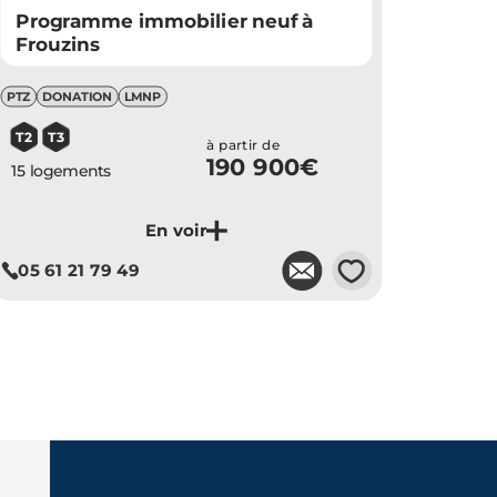
Programme immobilier neuf à
Frouzins
PTZ
DONATION
LMNP
T2
T3
à partir de
190 900€
15 logements
💗
05 61 21 79 49
Je découvre ce programme