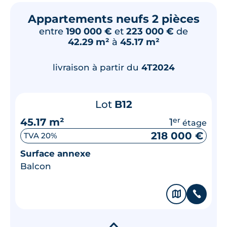
Appartements neufs 2 pièces
entre
190 000 €
et
223 000 €
de
42.29 m²
à
45.17 m²
livraison à partir du
4T2024
Lot
B12
45.17 m²
1
er
étage
218 000 €
TVA 20%
Surface annexe
Balcon
🗞
📞
▾