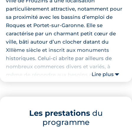
ville de Frouzins a une localisation
particulièrement attractive, notamment pour
sa proximité avec les bassins d’emploi de
Roques et Portet-sur-Garonne. Elle se
caractérise par un charmant petit cœur de
ville, bâti autour d’un clocher datant du
XIIIème siècle et inscrit aux monuments
historiques. Celui-ci abrite par ailleurs de
nombreux commerces divers et variés, à
Lire plus
même de répondre aux besoins quotidiens
des habitants. C’est une ville parfaite pour les
amoureux de la nature, celle-ci accueillant sur
son territoire de prestigieux espaces verts,
dont des lacs. C’est une ville animée, marchés,
Les prestations
du
brocantes et autres événements en tous
programme
genres animant régulièrement la commune,