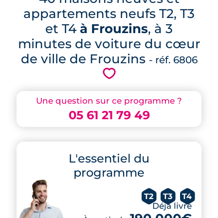
appartements neufs T2, T3
et T4
à Frouzins
, à 3
minutes de voiture du cœur
de ville de Frouzins
- réf. 6806
💗
Une question sur ce programme ?
05 61 21 79 49
L'essentiel du
programme
T2
T3
T4
Déjà livré