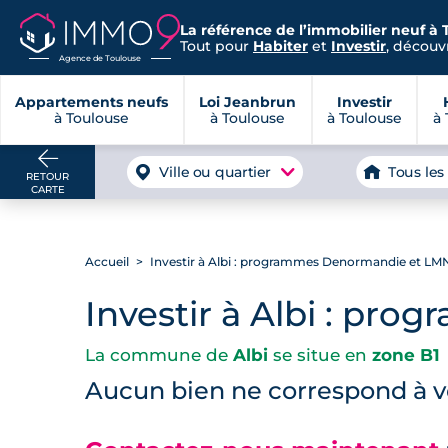
La référence de l’immobilier neuf à 
Tout pour
Habiter
et
Investir
, découvr
Agence de Toulouse
Appartements neufs
Loi Jeanbrun
Investir
à Toulouse
à Toulouse
à Toulouse
à 
Ville ou quartier
Tous les
RETOUR
CARTE
Accueil
Investir à Albi : programmes Denormandie et LM
Investir à Albi : p
La commune de
Albi
se situe en
zone B1
Aucun bien ne correspond à vo