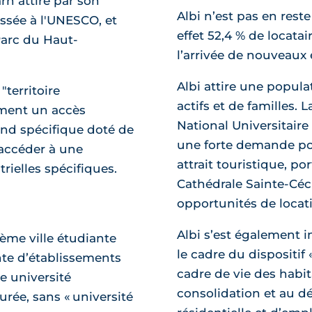
arn attire par son
Albi n’est pas en rest
assée à l'UNESCO, et
effet 52,4 % de locata
Parc du Haut-
l’arrivée de nouveaux
Albi attire une popula
"territoire
actifs et de familles.
mment un accès
National Universitaire
fond spécifique doté de
une forte demande po
'accéder à une
attrait touristique, 
rielles spécifiques.
Cathédrale Sainte-Céci
opportunités de locat
Albi s’est également i
ième ville étudiante
le cadre du dispositif 
nte d’établissements
cadre de vie des habita
e université
consolidation et au d
urée, sans « université