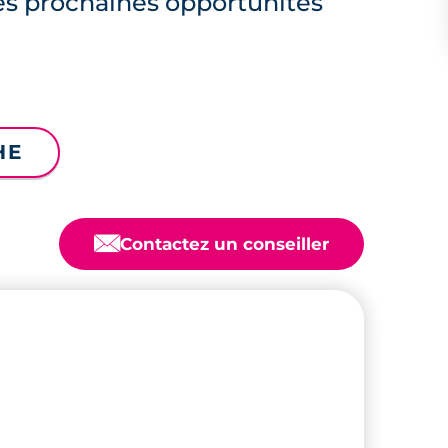
es prochaines opportunités
HE
📧
Contactez un conseiller