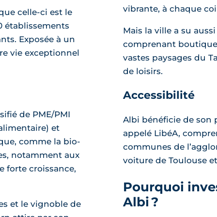
vibrante, à chaque coi
que celle-ci est le
0 établissements
Mais la ville a su aus
ants. Exposée à un
comprenant boutiques,
re vie exceptionnel
vastes paysages du Tar
de loisirs.
Accessibilité
rsifié de PME/PMI
Albi bénéficie de son
oalimentaire) et
appelé LibéA, compren
ique, comme la bio-
communes de l’agglomé
ices, notamment aux
voiture de Toulouse et
e forte croissance,
Pourquoi inves
Albi ?
es et le vignoble de