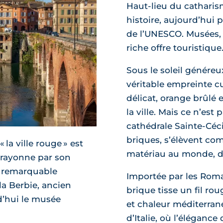
Haut-lieu du catharism
histoire, aujourd’hui 
de l’UNESCO. Musées, 
riche offre touristique
Sous le soleil génére
véritable empreinte cul
délicat, orange brûlé 
la ville. Mais ce n’est
cathédrale Sainte-Céci
briques, s’élèvent co
 la ville rouge » est
matériau au monde, dé
t rayonne par son
la remarquable
Importée par les Roma
la Berbie, ancien
brique tisse un fil ro
d’hui le musée
et chaleur méditerrané
d’Italie, où l’élégance