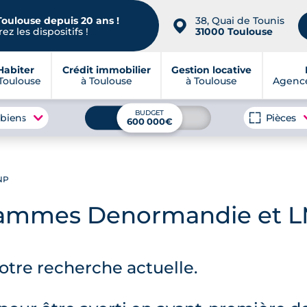
Toulouse depuis 20 ans !
38, Quai de Tounis
📍
ez les dispositifs !
31000 Toulouse
Habiter
Crédit immobilier
Gestion locative
Toulouse
à Toulouse
à Toulouse
Agence
BUDGET
 biens
Pièces
600 000€
NP
rogrammes Denormandie et
tre recherche actuelle.