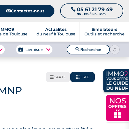
05 61 21 79 49
📞
📧
Contactez-nous
9h - 19h / lun.- sam.
IMMO9
Actualités
Simulateurs
 de Toulouse
du neuf à Toulouse
Outils et recherche
🔍
Livraison
Rechercher
CARTE
LISTE
🌍
📋
 LMNP
NOS
OFFRES
🎁