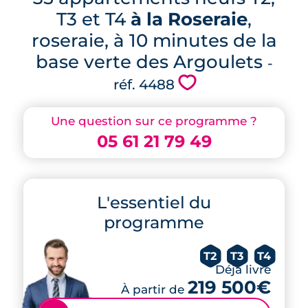
T3 et T4
à la Roseraie
,
roseraie, à 10 minutes de la
base verte des Argoulets
-
💗
réf. 4488
Une question sur ce programme ?
05 61 21 79 49
L'essentiel du
programme
T2
T3
T4
Déjà livré
219 500€
À partir de