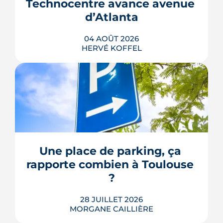
Technocentre avance avenue 
repousse un calendrier déjà tendu.
d’Atlanta
LIRE L'ARTICLE
04 AOÛT 2026
HERVÉ KOFFEL
Avenue d'Atlanta, à la Roseraie, un
chantier de six hectares réorganise les
coulisses techniques de Toulouse
Métropole. Derrière les buttes de terre
visibles du périphérique se jouent un
déménagement de services, plusieurs
Une place de parking, ça 
chiffrages officiels et un bras de fer
rapporte combien à Toulouse 
environnemental.
?
LIRE L'ARTICLE
28 JUILLET 2026
MORGANE CAILLIÈRE