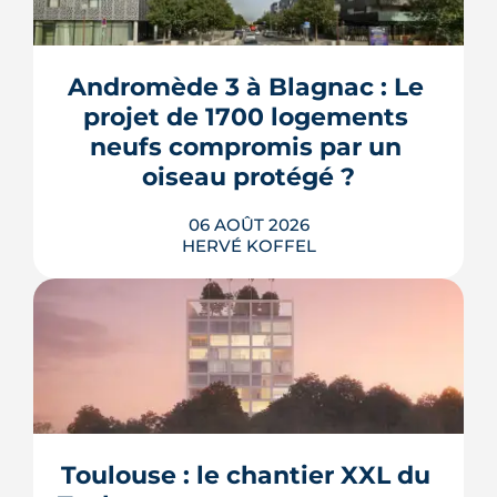
Andromède 3 à Blagnac : Le 
projet de 1700 logements 
neufs compromis par un 
oiseau protégé ?
06 AOÛT 2026
HERVÉ KOFFEL
La troisième et dernière phase de
l'écoquartier Andromède doit livrer
près de 1 700 logements à partir de
2028. La présence d'un passereau
Toulouse : le chantier XXL du 
protégé, la cisticole des joncs, contraint
fortement le plan d'aménagement et