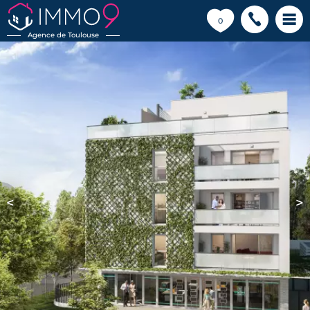
💗
0
Agence de Toulouse
<
>