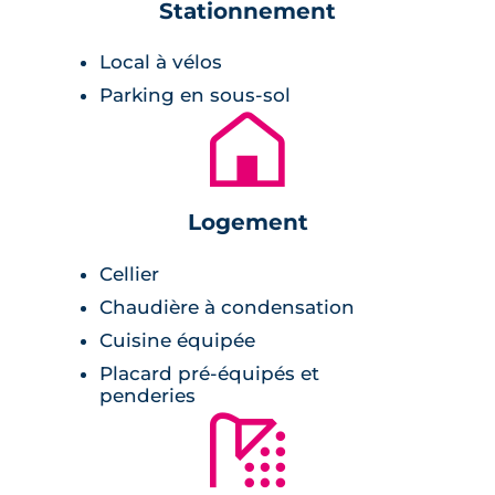
Stationnement
Ce programme d'appartements neufs à
Local à vélos
Toulouse Roseraie
regroupe 2 immeubles de
Parking en sous-sol
4 étages aux lignes architecturales
🏚
contemporaines. Les façades sont couvertes
d'un enduit blanc. Les bâtiments présentent
des formes rectangulaires, et certains murs
Logement
sont mêmes couverts de végétation
tombante. Les balcons des appartements
Cellier
offrent de la clarté à la structure et de
Chaudière à condensation
l'intimité aux habitations grâce aux parements
Cuisine équipée
blanc opaque.
Placard pré-équipés et
penderies
Les appartements sont pensés avec grand
🚿
soin. Effectivement, les pièces de vie sont
spacieuses et pensées pour capter un