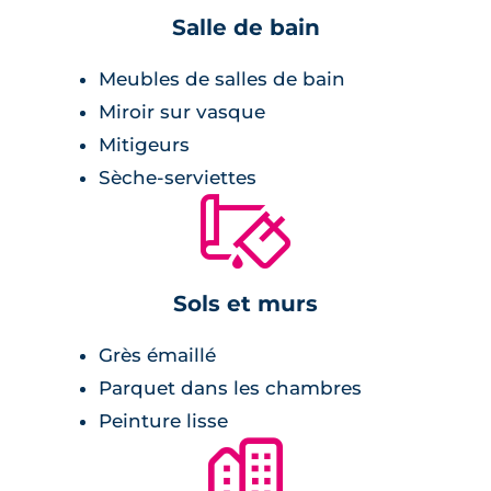
maximum de lumière naturelle. Certains
Salle de bain
logements disposent même de grandes
terrasses à ciel ouvert en lames de bois. Pour
Meubles de salles de bain
quelques appartements des celliers sont
Miroir sur vasque
présents.
Mitigeurs
Prestations du bien neuf
Sèche-serviettes
🔨
Pièce de vie :
Sols et murs
carrelage en grès cérame,
double vitrage isolant,
Grès émaillé
menuiseries en PVC,
Parquet dans les chambres
balcon, terrasse ou jardin privatif,
Peinture lisse
cellier,
🏙
cuisine équipée,