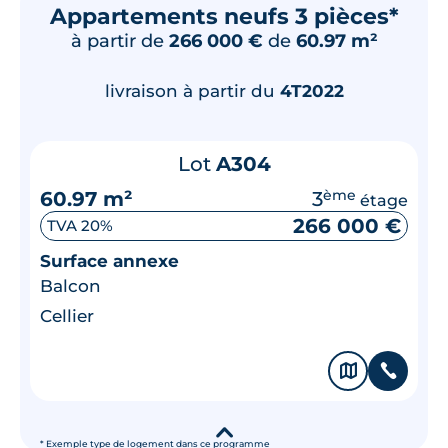
Appartements neufs 3 pièces*
à partir de
266 000 €
de
60.97 m²
livraison à partir du
4T2022
Lot
A304
60.97 m²
3
ème
étage
266 000 €
TVA 20%
Surface annexe
Balcon
Cellier
🗞
📞
▾
* Exemple type de logement dans ce programme