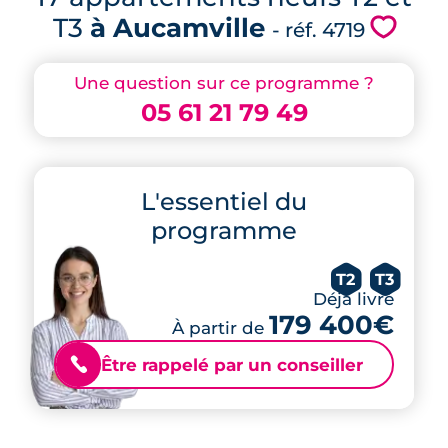
T3
à Aucamville
💗
- réf. 4719
Une question sur ce programme ?
05 61 21 79 49
L'essentiel du
programme
T2
T3
Déjà livré
179 400€
À partir de
Être rappelé par un conseiller
📞