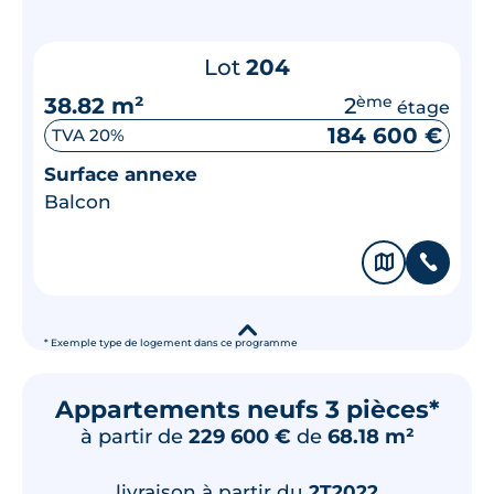
Lot
204
38.82 m²
2
ème
étage
184 600 €
TVA 20%
Surface annexe
Balcon
🗞
📞
▾
* Exemple type de logement dans ce programme
Appartements neufs 3 pièces*
à partir de
229 600 €
de
68.18 m²
livraison à partir du
2T2022