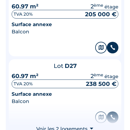
60.97 m²
2
ème
étage
205 000 €
TVA 20%
Surface annexe
Balcon
🗞
📞
Lot
D27
60.97 m²
2
ème
étage
238 500 €
TVA 20%
Surface annexe
Balcon
🗞
📞
Voir les 2 logements
⮟