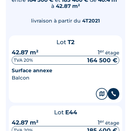
à
42.87 m²
livraison à partir du
4T2021
Lot
T2
42.87 m²
1
er
étage
164 500 €
TVA 20%
Surface annexe
Balcon
🗞
📞
Lot
E44
42.87 m²
1
er
étage
185 400 €
TVA 20%