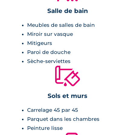
vidéophone,
Salle de bain
porte palière avec serrure 3 points.
Meubles de salles de bain
Salle de bains :
Miroir sur vasque
Mitigeurs
meuble vasque avec miroir et appliques
Paroi de douche
lumineuses,
Sèche-serviettes
radiateur sèche-serviette,
🔨
emplacement pour un lave-linge,
baignoire.
Sols et murs
Chambre :
Carrelage 45 par 45
Parquet dans les chambres
revêtement stratifié,
Peinture lisse
rangements.