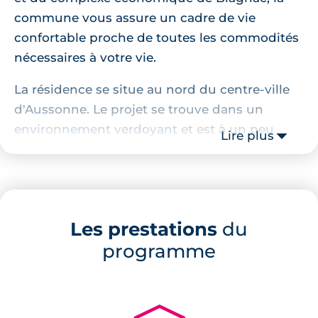
commune vous assure un cadre de vie
confortable proche de toutes les commodités
nécessaires à votre vie.
La résidence se situe au nord du centre-ville
d'Aussonne. Le projet se trouve dans un
environnement verdoyant et est à un peu
Lire plus
plus d'un kilomètre se trouve un
supermarché. Il est entouré de nombreux
commerces de proximité ainsi que de
restaurants.
Les prestations
du
Descriptif de la résidence
programme
Ce
programme immobilier neuf à Aussonne
est composé d'appartements neufs de 2 et de