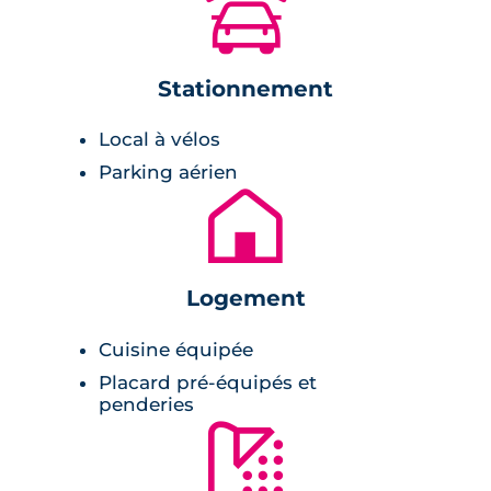
🚗
3 pièces. Tous sont intégrés au sein de
bâtiments en R+2, dont les lignes
architecturales sont relativement
Stationnement
contemporaines et modernes. Elles
permettent d'ailleurs de s'intégrer
Local à vélos
parfaitement dans son environnement urbain.
Parking aérien
🏚
Prestations du bien neuf
Pièce à vivre :
Logement
peinture lisse blanche,
Cuisine équipée
carrelage grand format,
Placard pré-équipés et
volets roulants électriques,
penderies
🚿
chaudière individuelle au gaz,
cuisine entièrement équipée,