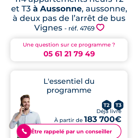
et T3
à Aussonne
, aussonne,
à deux pas de l’arrêt de bus
Vignes
💗
- réf. 4769
Une question sur ce programme ?
05 61 21 79 49
L'essentiel du
programme
T2
T3
Déjà livré
183 700€
À partir de
Être rappelé par un conseiller
📞