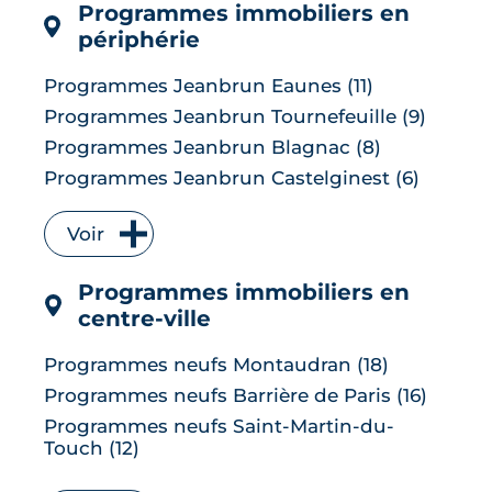
Programmes immobiliers en
LIRE L'ARTICLE
périphérie
Programmes Jeanbrun Eaunes (11)
Programmes Jeanbrun Tournefeuille (9)
Programmes Jeanbrun Blagnac (8)
Programmes Jeanbrun Castelginest (6)
Programmes Jeanbrun L'Union (6)
Voir
Programmes Jeanbrun Quint-
Fonsegrives (6)
Programmes immobiliers en
Programmes Jeanbrun Bruguières (5)
centre-ville
Programmes Jeanbrun Saint-Orens-de-
Gameville (5)
Programmes neufs Montaudran (18)
Programmes Jeanbrun Auzeville-Tolosane
Programmes neufs Barrière de Paris (16)
(4)
Programmes neufs Saint-Martin-du-
Programmes Jeanbrun Muret (4)
Touch (12)
Programmes Jeanbrun Ramonville-Saint-
Programmes neufs Borderouge (10)
Agne (4)