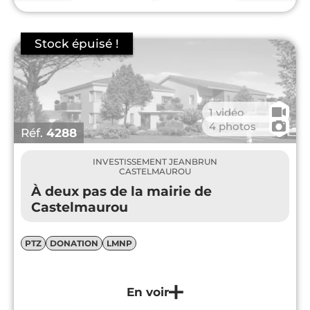
🎥
1 vidéo
📷
4 photos
Réf.
4288
INVESTISSEMENT JEANBRUN
CASTELMAUROU
À deux pas de la mairie de
Castelmaurou
PTZ
DONATION
LMNP