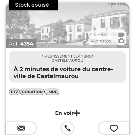
🎥
1 vidéo
📷
4 photos
Réf.
4354
INVESTISSEMENT JEANBRUN
CASTELMAUROU
À 2 minutes de voiture du centre-
ville de Castelmaurou
PTZ
DONATION
LMNP
💗