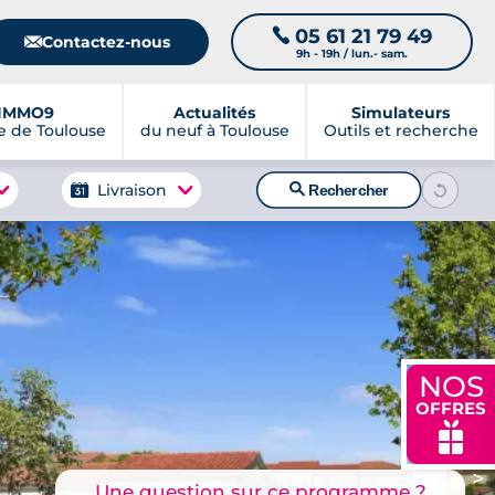
05 61 21 79 49
📞
📧
Contactez-nous
9h - 19h / lun.- sam.
IMMO9
Actualités
Simulateurs
 de Toulouse
du neuf à Toulouse
Outils et recherche
🔍
Livraison
Rechercher
NOS
OFFRES
🎁
>
Une question sur ce programme ?