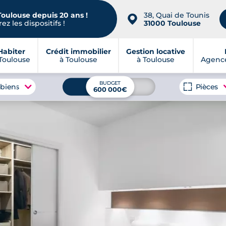
Toulouse depuis 20 ans !
38, Quai de Tounis
📍
ez les dispositifs !
31000 Toulouse
Habiter
Crédit immobilier
Gestion locative
Toulouse
à Toulouse
à Toulouse
Agence
BUDGET
 biens
Pièces
600 000€