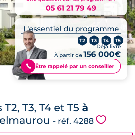
05 61 21 79 49
L'essentiel du programme
T2
T3
T4
T5
Déjà livré
156 000€
À partir de
Être rappelé par un conseiller
📞
T2, T3, T4 et T5
à
stelmaurou
💗
- réf. 4288