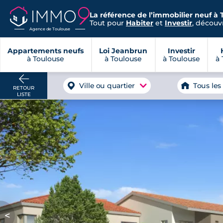
La référence de l’immobilier neuf à 
Tout pour
Habiter
et
Investir
, découvr
Agence de Toulouse
Appartements neufs
Loi Jeanbrun
Investir
à Toulouse
à Toulouse
à Toulouse
à 
Ville ou quartier
Tous les
RETOUR
LISTE
<