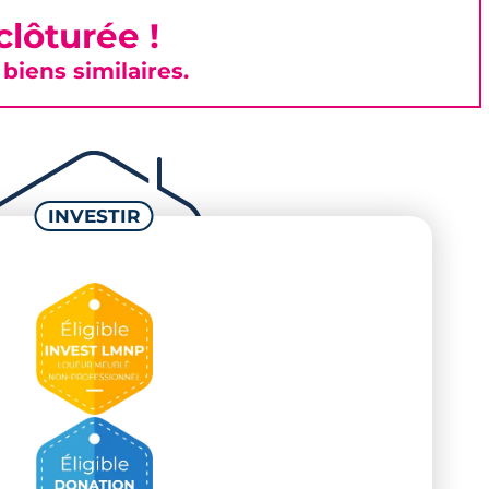
lôturée !
iens similaires.