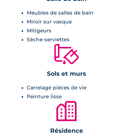
Prestations du bien neuf
Meubles de salles de bain
Miroir sur vasque
Pièce à vivre :
Mitigeurs
Sèche-serviettes
menuiseries anthracite,
🔨
double vitrage,
cuisine fermée,
terrasse et jardin en guise d'extérieur,
Sols et murs
peinture lisse blanche,
grande baie vitrée,
Carrelage pièces de vie
chaudière au gaz à condensation.
Peinture lisse
🏙
Salle de bains :
Résidence
radiateur sèche-serviette,