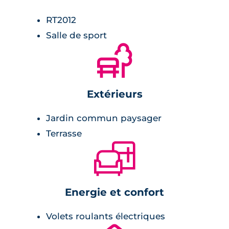
meuble vasque avec miroir et appliques
RT2012
lumineuses,
Salle de sport
carrelage avec faïence assortie.
🌲
Chambre :
Extérieurs
placards,
Jardin commun paysager
revêtement stratifié.
Terrasse
🛋
Energie et confort
Volets roulants électriques