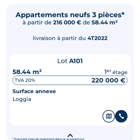
Appartements neufs 3 pièces*
à partir de
216 000 €
de
58.44 m²
livraison à partir du
4T2022
Lot
A101
58.44 m²
1
er
étage
220 000 €
TVA 20%
Surface annexe
Loggia
🗞
📞
▾
* Exemple type de logement dans ce programme