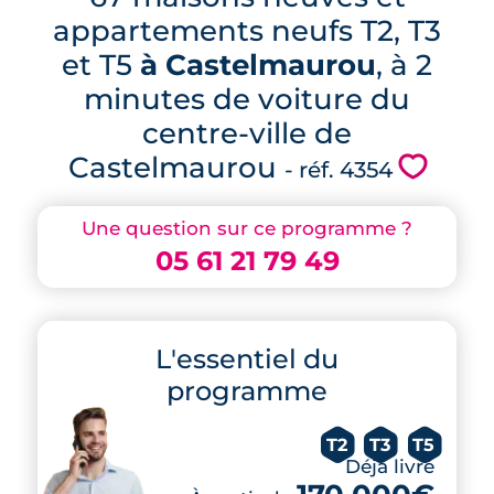
appartements neufs T2, T3
et T5
à Castelmaurou
, à 2
minutes de voiture du
centre-ville de
Castelmaurou
💗
- réf. 4354
Une question sur ce programme ?
05 61 21 79 49
L'essentiel du
programme
T2
T3
T5
Déjà livré