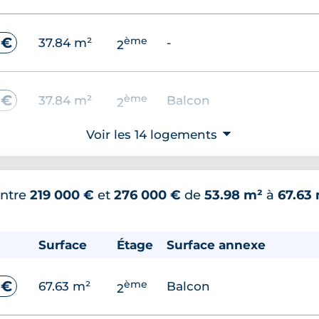
ème
 €
37.84 m²
-
2
ème
 €
37.84 m²
Balcon
2
Voir les 14 logements
⮟
ème
 €
37.84 m²
Balcon
2
ntre
219 000 €
et
276 000 €
de
53.98 m²
à
67.63
ème
 €
37.84 m²
Balcon
2
Surface
Étage
Surface annexe
ème
 €
37.84 m²
Terrasse
2
ème
 €
67.63 m²
Balcon
2