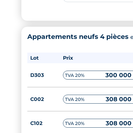
230 000
D101
TVA 20%
Appartements neufs 4 pièces
232 000
D201
TVA 20%
Lot
Prix
235 000
B201
TVA 20%
300 000
D303
TVA 20%
236 000
C001
TVA 20%
308 000
C002
TVA 20%
237 000
A203
TVA 20%
308 000
C102
TVA 20%