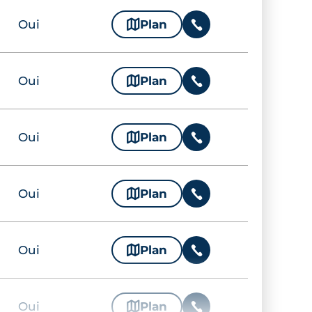
Oui
🗞
Plan
📞
Oui
🗞
Plan
📞
Oui
🗞
Plan
📞
Oui
🗞
Plan
📞
Oui
🗞
Plan
📞
Oui
🗞
Plan
📞
Oui
🗞
Plan
📞
Oui
🗞
Plan
📞
Oui
🗞
Plan
📞
Oui
🗞
Plan
📞