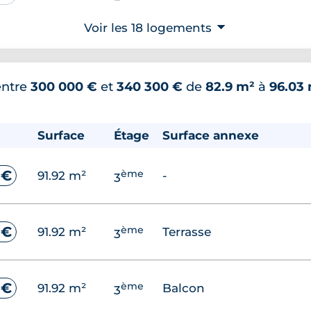
Voir les 18 logements
⮟
ème
 €
67.63 m²
Balcon
2
entre
300 000 €
et
340 300 €
de
82.9 m²
à
96.03
ème
 €
67.63 m²
-
2
Surface
Étage
Surface annexe
ème
 €
67.63 m²
Balcon
2
ème
 €
91.92 m²
-
3
ème
 €
67.63 m²
Terrasse
2
ème
 €
91.92 m²
Terrasse
3
ème
 €
67.63 m²
Balcon
2
ème
 €
91.92 m²
Balcon
3