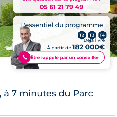
05 61 21 79 49
L'essentiel du programme
T2
T3
T4
Déjà livré
182 000€
À partir de
Être rappelé par un conseiller
📞
, à 7 minutes du Parc