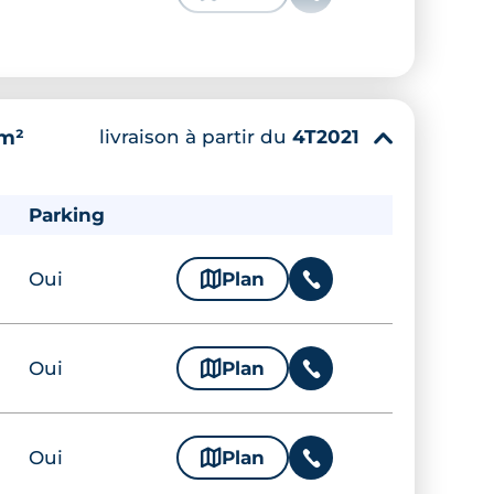
Oui
🗞
Plan
📞
livraison à partir du
4T2021
 m²
▾
Oui
🗞
Plan
📞
Parking
Oui
🗞
Plan
📞
Oui
🗞
Plan
📞
Oui
🗞
Plan
📞
Oui
🗞
Plan
📞
Oui
🗞
Plan
📞
Oui
🗞
Plan
📞