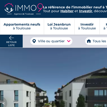
La référence de l’immobilier neuf à 
Tout pour
Habiter
et
Investir
, découvr
Agence de Toulouse
Appartements neufs
Loi Jeanbrun
Investir
à Toulouse
à Toulouse
à Toulouse
à 
Ville ou quartier
Tous les
RETOUR
LISTE
<