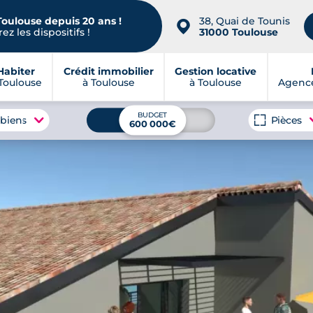
Toulouse depuis 20 ans !
38, Quai de Tounis
📍
ez les dispositifs !
31000 Toulouse
Habiter
Crédit immobilier
Gestion locative
Toulouse
à Toulouse
à Toulouse
Agence
BUDGET
 biens
Pièces
600 000€