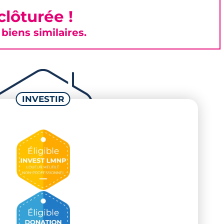
lôturée !
iens similaires.