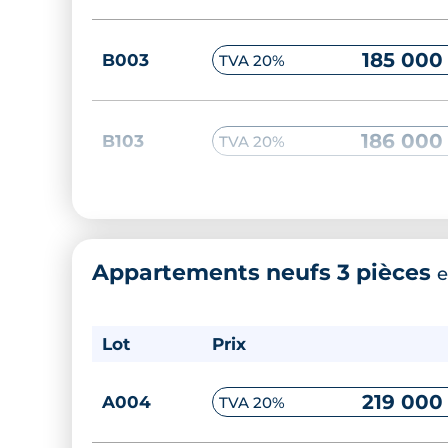
185 000
B003
TVA 20%
186 000
B103
TVA 20%
186 000
D202
TVA 20%
Appartements neufs 3 pièces
e
186 000
D205
TVA 20%
Lot
Prix
186 000
D301
TVA 20%
219 000
A004
TVA 20%