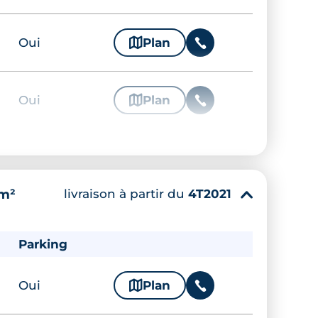
Oui
🗞
Plan
📞
Oui
🗞
Plan
📞
Oui
🗞
Plan
📞
livraison à partir du
4T2021
 m²
▾
Oui
🗞
Plan
📞
Parking
Oui
🗞
Plan
📞
Oui
🗞
Plan
📞