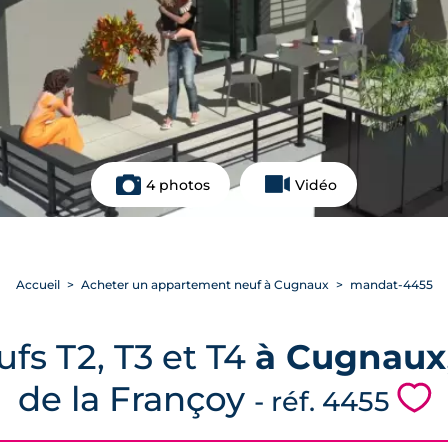
4 photos
Vidéo
Accueil
Acheter un appartement neuf à Cugnaux
mandat-4455
fs T2, T3 et T4
à Cugnaux
de la Françoy
💗
- réf. 4455