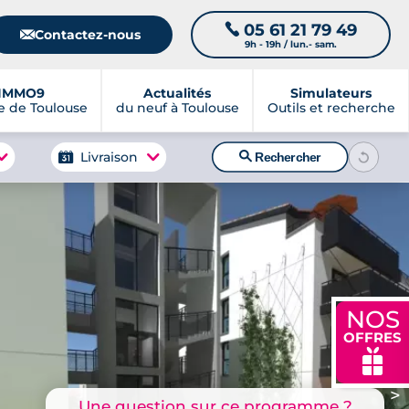
05 61 21 79 49
📞
📧
Contactez-nous
9h - 19h / lun.- sam.
IMMO9
Actualités
Simulateurs
 de Toulouse
du neuf à Toulouse
Outils et recherche
🔍
Livraison
Rechercher
NOS
OFFRES
🎁
>
Une question sur ce programme ?