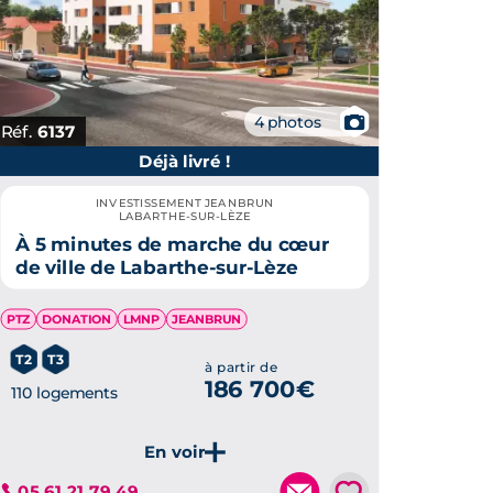
📷
4 photos
Réf.
6137
Déjà livré !
INVESTISSEMENT JEANBRUN
LABARTHE-SUR-LÈZE
À 5 minutes de marche du cœur
de ville de Labarthe-sur-Lèze
PTZ
DONATION
LMNP
JEANBRUN
T2
T3
à partir de
186 700€
110 logements
💗
05 61 21 79 49
Je découvre ce programme