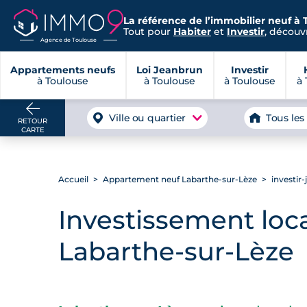
La référence de l’immobilier neuf à 
Tout pour
Habiter
et
Investir
, découvr
Agence de Toulouse
Appartements neufs
Loi Jeanbrun
Investir
à Toulouse
à Toulouse
à Toulouse
à 
Ville ou quartier
Tous les
RETOUR
CARTE
Accueil
Appartement neuf Labarthe-sur-Lèze
investir
Investissement loca
Labarthe-sur-Lèze