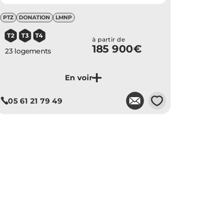
PTZ
DONATION
LMNP
T2
T3
T4
à partir de
185 900€
23 logements
Je découvre ce programme
💗
05 61 21 79 49