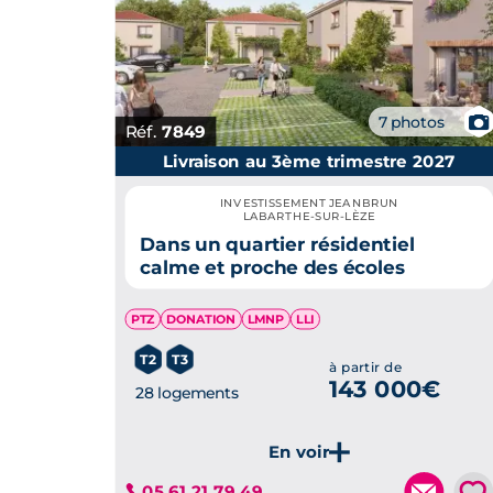
📷
7 photos
Réf.
7849
Livraison au 3ème trimestre 2027
INVESTISSEMENT JEANBRUN
LABARTHE-SUR-LÈZE
Dans un quartier résidentiel
calme et proche des écoles
PTZ
DONATION
LMNP
LLI
T2
T3
à partir de
143 000€
28 logements
💗
05 61 21 79 49
Je découvre ce programme