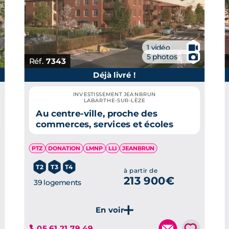
🎥
1 vidéo
📷
5 photos
Réf.
7343
Déjà livré !
INVESTISSEMENT JEANBRUN
LABARTHE-SUR-LÈZE
Au centre-ville, proche des
commerces, services et écoles
PTZ
DONATION
LMNP
LLI
JEANBRUN
T2
T3
T4
à partir de
213 900€
39 logements
💗
05 61 21 79 49
Je découvre ce programme