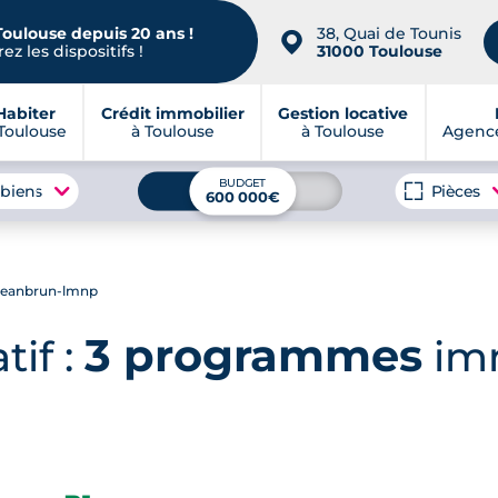
Toulouse depuis 20 ans !
38, Quai de Tounis
📍
ez les dispositifs !
31000 Toulouse
Habiter
Crédit immobilier
Gestion locative
Toulouse
à Toulouse
à Toulouse
Agence
BUDGET
 biens
Pièces
600 000€
-jeanbrun-lmnp
3 programmes
tif :
imm