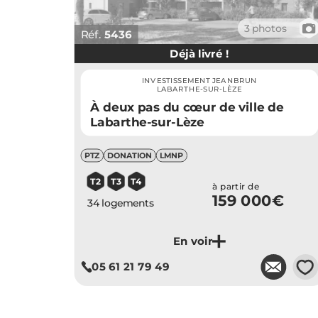
📷
3 photos
Réf.
5436
Déjà livré !
INVESTISSEMENT JEANBRUN
LABARTHE-SUR-LÈZE
À deux pas du cœur de ville de
Labarthe-sur-Lèze
PTZ
DONATION
LMNP
T2
T3
T4
à partir de
159 000€
34 logements
💗
05 61 21 79 49
Je découvre ce programme