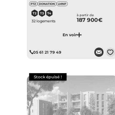
PTZ
DONATION
LMNP
T2
T3
T4
à partir de
187 900€
32 logements
Je découvre ce programme
💗
05 61 21 79 49