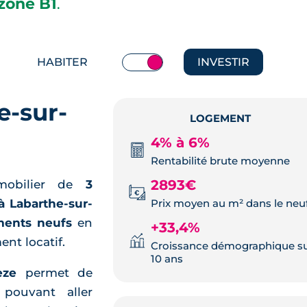
zone B1
.
HABITER
INVESTIR
e-sur-
LOGEMENT
4% à 6%
Rentabilité brute moyenne
2893€
mobilier de
3
Prix moyen au m² dans le neu
à Labarthe-sur-
ments neufs
en
+33,4%
ent locatif.
Croissance démographique s
10 ans
èze
permet de
 pouvant aller