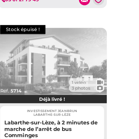
🎥
1 vidéo
📷
3 photos
Réf.
5714
Déjà livré !
INVESTISSEMENT JEANBRUN
LABARTHE-SUR-LÈZE
Labarthe-sur-Lèze, à 2 minutes de
marche de l’arrêt de bus
Comminges