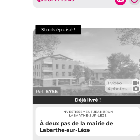
🎥
1 vidéo
📷
4 photos
Réf.
5756
Déjà livré !
INVESTISSEMENT JEANBRUN
LABARTHE-SUR-LÈZE
À deux pas de la mairie de
Labarthe-sur-Lèze