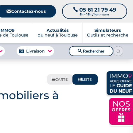
05 61 21 79 49
📞
📧
Contactez-nous
9h - 19h / lun.- sam.
IMMO9
Actualités
Simulateurs
 de Toulouse
du neuf à Toulouse
Outils et recherche
🔍
Livraison
Rechercher
CARTE
LISTE
🌍
📋
obiliers à
NOS
OFFRES
🎁