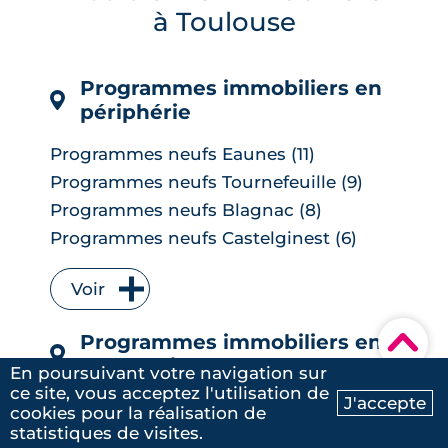
à Toulouse
les banques ayant anticipé la décision,
mais une ...
LIRE L'ARTICLE
Programmes immobiliers en
périphérie
Programmes neufs Eaunes (11)
Programmes neufs Tournefeuille (9)
Programmes neufs Blagnac (8)
Programmes neufs Castelginest (6)
Programmes neufs L'Union (6)
Voir
Programmes neufs Quint-Fonsegrives
(6)
▾
Programmes immobiliers en
Programmes neufs Bruguières (5)
centre-ville
Programmes neufs Saint-Orens-de-
En poursuivant votre navigation sur
Gameville (5)
ce site, vous acceptez l'utilisation de
J'accepte
Programmes neufs Montaudran (18)
cookies pour la réalisation de
Ma recherche
Contactez-nous
Programmes neufs Auzeville-Tolosane
statistiques de visites.
Programmes neufs Barrière de Paris
(4)