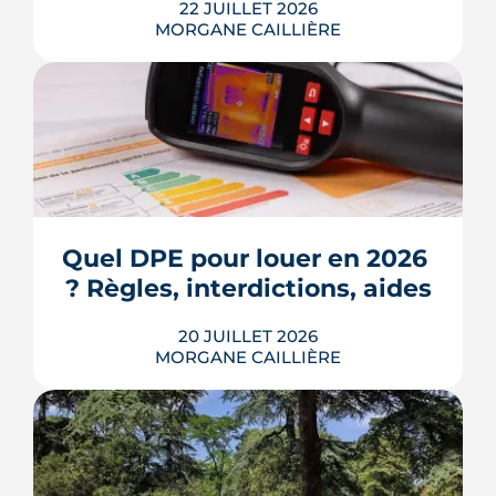
22 JUILLET 2026
MORGANE CAILLIÈRE
Écoles, base de loisirs, transports,
projets urbains et prix au m2 : le guide
complet pour s'installer à Tournefeuille,
3e ville de Haute-Garonne.
Quel DPE pour louer en 2026 
? Règles, interdictions, aides
LIRE L'ARTICLE
20 JUILLET 2026
MORGANE CAILLIÈRE
En 2026, un logement doit être classé
au moins F au DPE pour être loué en