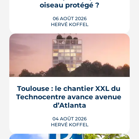
oiseau protégé ?
06 AOÛT 2026
HERVÉ KOFFEL
La troisième et dernière phase de
l'écoquartier Andromède doit livrer
près de 1 700 logements à partir de
2028. La présence d'un passereau
Toulouse : le chantier XXL du 
protégé, la cisticole des joncs, contraint
fortement le plan d'aménagement et
Technocentre avance avenue 
repousse un calendrier déjà tendu.
d’Atlanta
LIRE L'ARTICLE
04 AOÛT 2026
HERVÉ KOFFEL