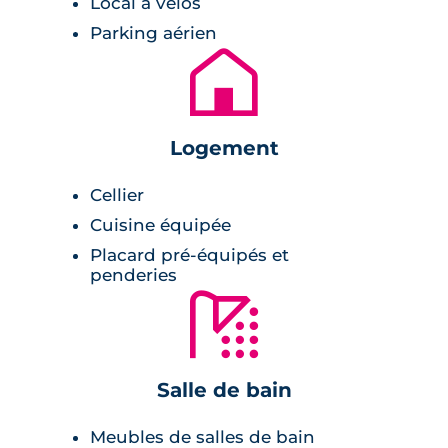
Local à vélos
de la région toulousaines.
Parking aérien
🏚
Les logements neufs sont pensés pour
répondre aux besoins de leurs futurs
habitants. Les pièces à vivre s'ouvrent toutes
sur des terrasses et des jardins à usage
Logement
privatif. Les pièces telles que la salle de bains
Cellier
et la cuisine vous permettent de prendre en
Cuisine équipée
charge très rapidement votre nouveau lieu de
Placard pré-équipés et
vie.
penderies
🚿
Salle de bain
Meubles de salles de bain