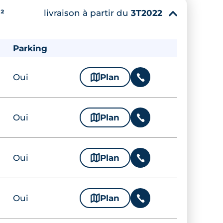
livraison à partir du
3T2022
²
▾
Oui
🗞
Plan
📞
Parking
Oui
🗞
Plan
📞
Oui
🗞
Plan
📞
Oui
🗞
Plan
📞
Oui
🗞
Plan
📞
Oui
🗞
Plan
📞
Oui
🗞
Plan
📞
Oui
🗞
Plan
📞
Oui
🗞
Plan
📞