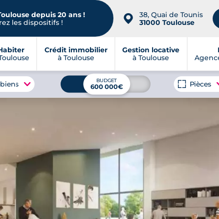
Toulouse depuis 20 ans !
38, Quai de Tounis
📍
ez les dispositifs !
31000 Toulouse
Habiter
Crédit immobilier
Gestion locative
Toulouse
à Toulouse
à Toulouse
Agence
BUDGET
 biens
Pièces
600 000€