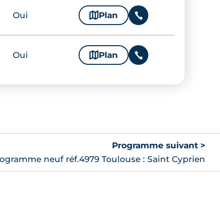
Oui
🗞
Plan
📞
Oui
🗞
Plan
📞
Oui
🗞
Plan
📞
Oui
🗞
Plan
📞
Oui
🗞
Plan
📞
Oui
🗞
Plan
📞
Programme suivant >
ogramme neuf réf.4979 Toulouse : Saint Cyprien
Oui
🗞
Plan
📞
Oui
🗞
Plan
📞