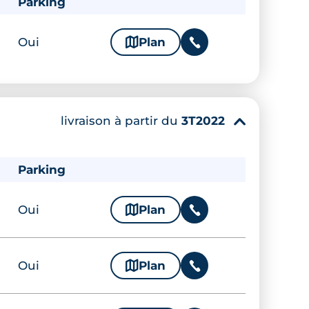
Parking
Oui
🗞
Plan
📞
livraison à partir du
3T2022
▾
Parking
Oui
🗞
Plan
📞
Oui
🗞
Plan
📞