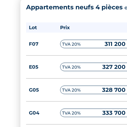
Appartements neufs 4 pièces
233 200
D10
TVA 20%
Lot
Prix
238 200
A06
TVA 20%
311 200
F07
TVA 20%
239 200
A01
TVA 20%
327 200
E05
TVA 20%
240 700
E01
TVA 20%
328 700
G05
TVA 20%
240 700
G01
TVA 20%
333 700
G04
TVA 20%