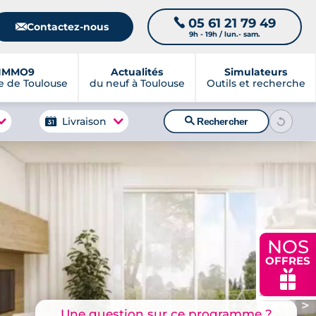
05 61 21 79 49
📞
📧
Contactez-nous
9h - 19h / lun.- sam.
IMMO9
Actualités
Simulateurs
 de Toulouse
du neuf à Toulouse
Outils et recherche
🔍
Livraison
Rechercher
NOS
OFFRES
🎁
>
Une question sur ce programme ?