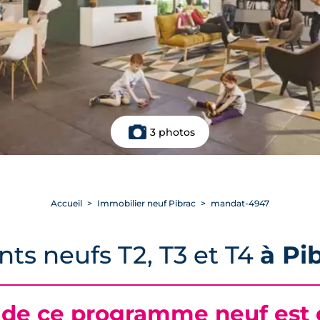
3 photos
Accueil
Immobilier neuf Pibrac
mandat-4947
ts neufs T2, T3 et T4
à Pi
 de ce programme neuf est c