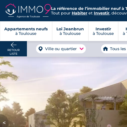
La référence de l’immobilier neuf à 
Tout pour
Habiter
et
Investir
, découvr
Agence de Toulouse
Appartements neufs
Loi Jeanbrun
Investir
à Toulouse
à Toulouse
à Toulouse
à 
Ville ou quartier
Tous les
RETOUR
LISTE
<