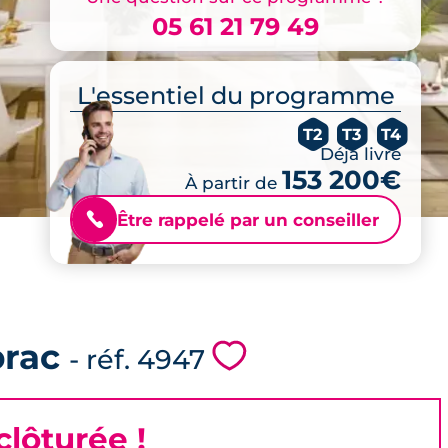
05 61 21 79 49
L'essentiel du programme
T2
T3
T4
Déjà livré
153 200€
À partir de
Être rappelé par un conseiller
📞
brac
💗
- réf. 4947
lôturée !