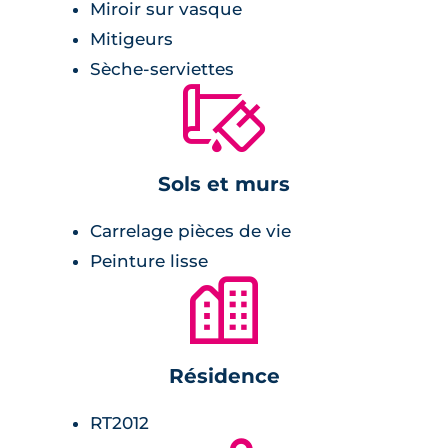
volets roulants électriques,
Miroir sur vasque
cuisine pré-équipée,
Mitigeurs
garage donnant directement vers la pièce
Sèche-serviettes
de vie.
🔨
Salle de bains :
Sols et murs
meuble vasque avec miroir et appliques
Carrelage pièces de vie
lumineuses,
Peinture lisse
carrelage avec faïence assortie,
🏙
cabine de douche ou baignoire.
Chambre :
Résidence
placards avec étagères et penderies,
RT2012