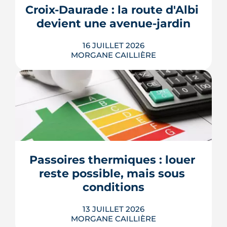
Croix-Daurade : la route d'Albi 
au Sénat pourrait assouplir les règles.
Calendrier, sanctions, obliga...
devient une avenue-jardin
LIRE L'ARTICLE
16 JUILLET 2026
MORGANE CAILLIÈRE
Une cinquantaine d'arbres, 2 600 m²
d'espaces végétalisés et une piste du
Réseau express vélo : la route d'Albi
doit devenir une avenue-jardin. Après
un an de travaux sur les réseaux, la
phase d'aménagement a démarré. Le
Passoires thermiques : louer 
chantier court jusqu'en juin 2027.
reste possible, mais sous 
LIRE L'ARTICLE
conditions
13 JUILLET 2026
MORGANE CAILLIÈRE