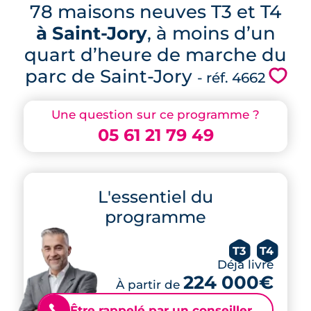
78 maisons neuves T3 et T4
à Saint-Jory
, à moins d’un
quart d’heure de marche du
parc de Saint-Jory
💗
- réf. 4662
Une question sur ce programme ?
05 61 21 79 49
L'essentiel du
programme
T3
T4
Déjà livré
224 000€
À partir de
Être rappelé par un conseiller
📞