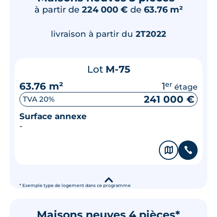
à partir de
224 000 €
de
63.76 m²
livraison à partir du
2T2022
Lot
M-75
63.76 m²
1
er
étage
241 000 €
TVA 20%
Surface annexe
-
🗞
📞
▾
* Exemple type de logement dans ce programme
Maisons neuves 4 pièces*