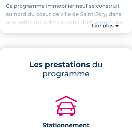
Ce programme immobilier neuf se construit
au nord du coeur de ville de Saint-Jory, dans
une petite rue calme proche d'infrastructures
Lire plus
scolaires ainsi que d'un petit centre
commercial doté d'une banque, d'un
restaurant et d'un supermarché Carrefour
Market.
Les prestations
du
Description des maisons neuves
programme
Plusieurs villas neuves sont proposées au sein
de
ce programme immobilier neuf à Saint-
🚗
Jory
. Des maisons T3 et T4 construites en
duplex sont proposées. Toutes présentent des
lignes architecturales contemporaines et les
Stationnement
toitures sont faites avec tuiles rouges