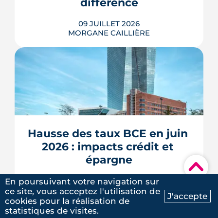
différence
LIRE L'ARTICLE
09 JUILLET 2026
MORGANE CAILLIÈRE
5
/5
Laure G.
|
le 20 Mai 2025
À l'échelle de Toulouse, la température
nocturne peut varier de plusieurs
degrés d'un secteur à l'autre lors des
fortes chaleurs : Météo-France
cartographie un îlot de chaleur
pouvant atteindre 4 °C après une
Hausse des taux BCE en juin 
journée d'été fortement ensoleillée.
2026 : impacts crédit et 
Densité minérale, hauteur du bâti, v�...
épargne
▾
LIRE L'ARTICLE
08 JUILLET 2026
En poursuivant votre navigation sur
MORGANE CAILLIÈRE
ce site, vous acceptez l'utilisation de
J'accepte
cookies pour la réalisation de
Ma recherche
Contactez-nous
statistiques de visites.