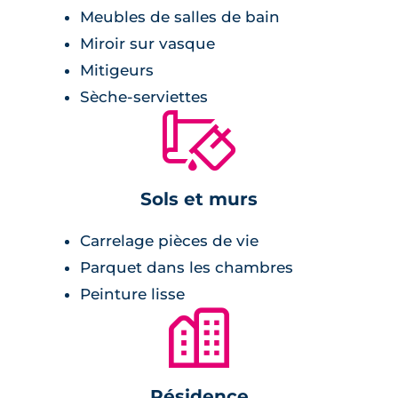
Meubles de salles de bain
très jolie vue sur les espaces naturels des
Miroir sur vasque
environs et le jardin commun partagé.
Mitigeurs
Équipement de la résidence :
Sèche-serviettes
🔨
résidence entièrement sécurisée,
parking en sous-sol,
ascenseur,
Sols et murs
portail d'entrée sécurisé,
Carrelage pièces de vie
RT2012,
Parquet dans les chambres
espaces verts engazonnés,
Peinture lisse
jardin commun partagé.
🏙
Résidence