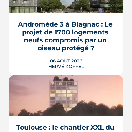
Andromède 3 à Blagnac : Le 
projet de 1700 logements 
neufs compromis par un 
oiseau protégé ?
06 AOÛT 2026
HERVÉ KOFFEL
La troisième et dernière phase de
l'écoquartier Andromède doit livrer
près de 1 700 logements à partir de
2028. La présence d'un passereau
Toulouse : le chantier XXL du 
protégé, la cisticole des joncs, contraint