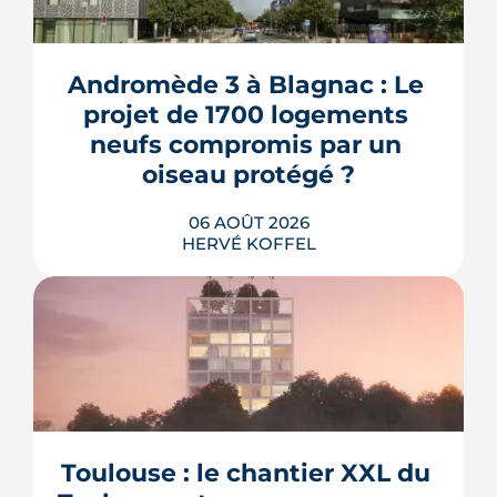
Andromède 3 à Blagnac : Le 
projet de 1700 logements 
neufs compromis par un 
oiseau protégé ?
06 AOÛT 2026
HERVÉ KOFFEL
La troisième et dernière phase de
l'écoquartier Andromède doit livrer
près de 1 700 logements à partir de
2028. La présence d'un passereau
Toulouse : le chantier XXL du 
protégé, la cisticole des joncs, contraint
fortement le plan d'aménagement et