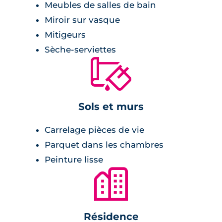
Meubles de salles de bain
peinture lisse sur les murs,
Miroir sur vasque
cuisine équipée et aménagée.
Mitigeurs
Sèche-serviettes
Salle de bains :
🔨
radiateur sèche-serviette,
meuble vasque avec miroir et appliques
Sols et murs
lumineuses,
Carrelage pièces de vie
carrelage,
Parquet dans les chambres
cabine de douche ou baignoire selon les
Peinture lisse
lots.
🏙
Chambre :
Résidence