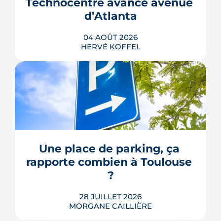
Technocentre avance avenue 
repousse un calendrier déjà tendu.
d’Atlanta
LIRE L'ARTICLE
04 AOÛT 2026
HERVÉ KOFFEL
Avenue d'Atlanta, à la Roseraie, un
chantier de six hectares réorganise les
coulisses techniques de Toulouse
Métropole. Derrière les buttes de terre
visibles du périphérique se jouent un
déménagement de services, plusieurs
Une place de parking, ça 
chiffrages officiels et un bras de fer
rapporte combien à Toulouse 
environnemental.
?
LIRE L'ARTICLE
28 JUILLET 2026
MORGANE CAILLIÈRE