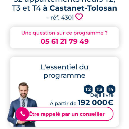
T3 et T4
à Castanet-Tolosan
💗
- réf. 4301
Une question sur ce programme ?
05 61 21 79 49
L'essentiel du
programme
T2
T3
T4
Déjà livré
192 000€
À partir de
Être rappelé par un conseiller
📞