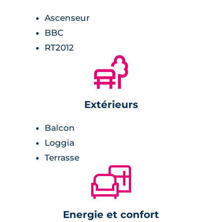
parquet stratifié,
placards avec étagères et penderie.
Ascenseur
BBC
RT2012
🌲
Extérieurs
Balcon
Loggia
Terrasse
🛋
Energie et confort