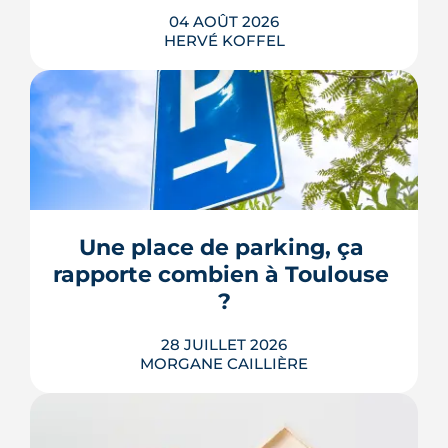
04 AOÛT 2026
HERVÉ KOFFEL
Avenue d'Atlanta, à la Roseraie, un
chantier de six hectares réorganise les
coulisses techniques de Toulouse
Métropole. Derrière les buttes de terre
visibles du périphérique se jouent un
déménagement de services, plusieurs
Une place de parking, ça 
chiffrages officiels et un bras de fer
rapporte combien à Toulouse 
environnemental.
?
LIRE L'ARTICLE
28 JUILLET 2026
MORGANE CAILLIÈRE