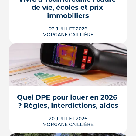
de 3,2 % en 2026, la note grimpe vite.
de vie, écoles et prix 
Voici les leviers concrets pour r...
immobiliers
LIRE L'ARTICLE
22 JUILLET 2026
MORGANE CAILLIÈRE
Écoles, base de loisirs, transports,
projets urbains et prix au m2 : le guide
complet pour s'installer à Tournefeuille,
3e ville de Haute-Garonne.
Quel DPE pour louer en 2026 
? Règles, interdictions, aides
LIRE L'ARTICLE
20 JUILLET 2026
MORGANE CAILLIÈRE