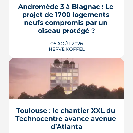
Andromède 3 à Blagnac : Le 
projet de 1700 logements 
neufs compromis par un 
oiseau protégé ?
06 AOÛT 2026
HERVÉ KOFFEL
La troisième et dernière phase de
l'écoquartier Andromède doit livrer
près de 1 700 logements à partir de
2028. La présence d'un passereau
Toulouse : le chantier XXL du 
protégé, la cisticole des joncs, contraint
fortement le plan d'aménagement et
Technocentre avance avenue 
repousse un calendrier déjà tendu.
d’Atlanta
LIRE L'ARTICLE