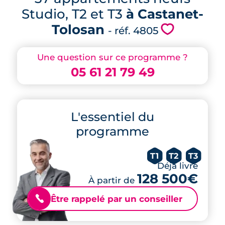
Studio, T2 et T3
à Castanet-
Tolosan
💗
- réf. 4805
Une question sur ce programme ?
05 61 21 79 49
L'essentiel du
programme
T1
T2
T3
Déjà livré
128 500€
À partir de
Être rappelé par un conseiller
📞