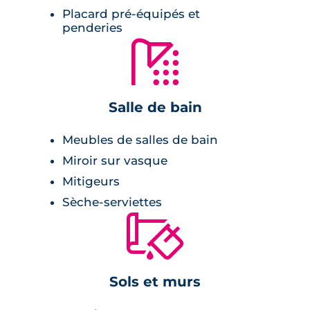
Placard pré-équipés et
D’architecture contemporaine et sobre, les
penderies
🚿
petits collectifs aux allures de maison sont
coiffés de tuiles, revêtus d’enduits clairs et de
parements de briquettes.
Salle de bain
Meubles de salles de bain
Miroir sur vasque
Mitigeurs
Sèche-serviettes
🔨
Sols et murs