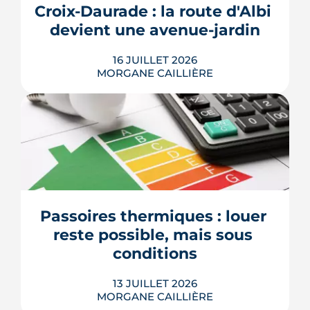
Croix-Daurade : la route d'Albi 
au Sénat pourrait assouplir les règles.
Calendrier, sanctions, obliga...
devient une avenue-jardin
LIRE L'ARTICLE
16 JUILLET 2026
MORGANE CAILLIÈRE
Une cinquantaine d'arbres, 2 600 m²
d'espaces végétalisés et une piste du
Réseau express vélo : la route d'Albi
doit devenir une avenue-jardin. Après
un an de travaux sur les réseaux, la
phase d'aménagement a démarré. Le
Passoires thermiques : louer 
chantier court jusqu'en juin 2027.
reste possible, mais sous 
LIRE L'ARTICLE
conditions
13 JUILLET 2026
MORGANE CAILLIÈRE