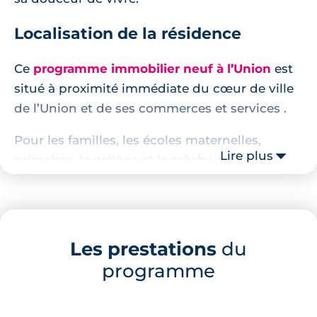
Localisation de la résidence
Ce
programme immobilier neuf à l’Union
est
situé à proximité immédiate du cœur de ville
de l’Union et de ses commerces et services .
Pour les familles, les écoles maternelles,
Lire plus
primaires, le collège et la crèche sont
accessibles à pied en moins de 15 minutes.
À proximité également, le centre aquatique
Calicéo, le lac de Saint-Caprais et le parc de
Les prestations
du
Malpagat pour prendre un bol de verdure. 2
programme
arrêts de bus sont situés face à la résidence.
Le métro Balma Gramont est quant à lui
accessible en 8 minutes de route.