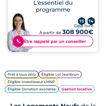
L'essentiel du
programme
T3
T4
Déjà livré
308 900€
À partir de
Être rappelé par un conseiller
📞
Prêt à taux zéro
Éligible Loi Jeanbrun
Éligible Investisseur LMNP
Éligible Donation exonérée
Gestion locative
Les Logements Neufs
de la