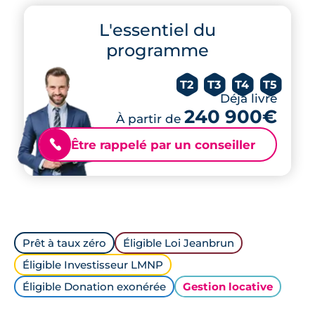
L'essentiel du
programme
T2
T3
T4
T5
Déjà livré
240 900€
À partir de
Être rappelé par un conseiller
📞
Prêt à taux zéro
Éligible Loi Jeanbrun
Éligible Investisseur LMNP
Éligible Donation exonérée
Gestion locative