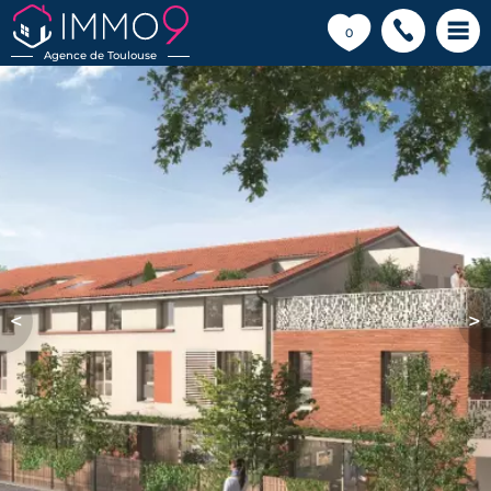
💗
0
Agence de Toulouse
<
>