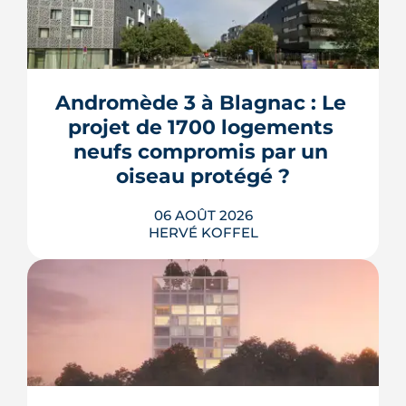
Andromède 3 à Blagnac : Le 
projet de 1700 logements 
neufs compromis par un 
oiseau protégé ?
06 AOÛT 2026
HERVÉ KOFFEL
La troisième et dernière phase de
l'écoquartier Andromède doit livrer
près de 1 700 logements à partir de
2028. La présence d'un passereau