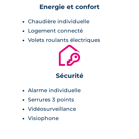
le stationnement de leurs véhicules, les
Energie et confort
résidents auront accès à un parking en sous-
sol et à quelques places en parking aérien,
Chaudière individuelle
accessibles par portail télécommandé. La
Logement connecté
résidence dispose d’un système de sécurité
Volets roulants électriques
très performant, avec un accès piéton régulé
🔐
par badges d’accès ainsi que par un
visiophone. Des caméras de surveillance sont,
en outre, installées dans les parkings. Les
Sécurité
portes palières de chaque appartement sont
équipées de serrures 3 points. De même,
Alarme individuelle
chaque logement est doté d’une alarme
Serrures 3 points
individuelle connectée, qui vous notifiera
Vidéosurveillance
directement sur votre smartphone en cas
Visiophone
d’intrusion.