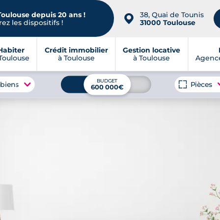
Toulouse depuis 20 ans !
38, Quai de Tounis
📍
ez les dispositifs !
31000 Toulouse
Habiter
Crédit immobilier
Gestion locative
Toulouse
à Toulouse
à Toulouse
Agence
BUDGET
 biens
Pièces
600 000€