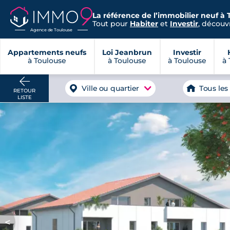
La référence de l’immobilier neuf à 
Tout pour
Habiter
et
Investir
, découvr
Agence de Toulouse
Appartements neufs
Loi Jeanbrun
Investir
à Toulouse
à Toulouse
à Toulouse
à 
Ville ou quartier
Tous les
RETOUR
LISTE
<