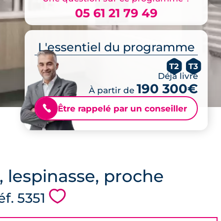
05 61 21 79 49
L'essentiel du programme
T2
T3
Déjà livré
190 300€
À partir de
Être rappelé par un conseiller
📞
, lespinasse, proche
💗
réf. 5351