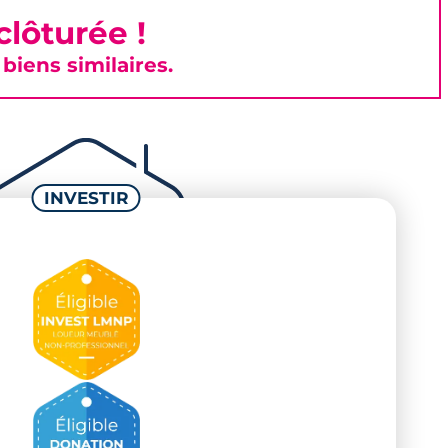
lôturée !
iens similaires.