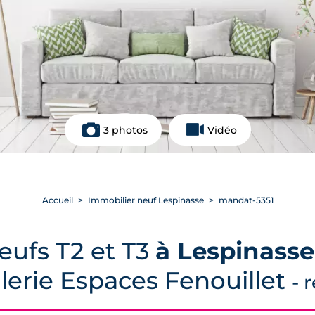
3 photos
Vidéo
Accueil
Immobilier neuf Lespinasse
mandat-5351
ufs T2 et T3
à Lespinasse
alerie Espaces Fenouillet
- 