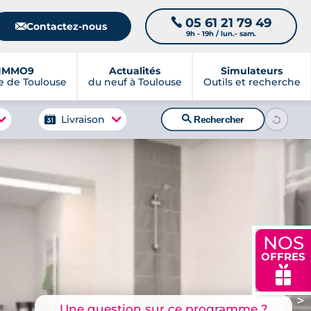
05 61 21 79 49
📞
📧
Contactez-nous
9h - 19h / lun.- sam.
IMMO9
Actualités
Simulateurs
 de Toulouse
du neuf à Toulouse
Outils et recherche
🔍
Livraison
Rechercher
NOS
OFFRES
🎁
>
Une question sur ce programme ?