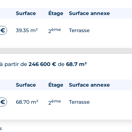
Surface
Étage
Surface annexe
ème
 €
39.35 m²
Terrasse
2
à partir de
246 600 €
de
68.7 m²
Surface
Étage
Surface annexe
ème
 €
68.70 m²
Terrasse
2
s.