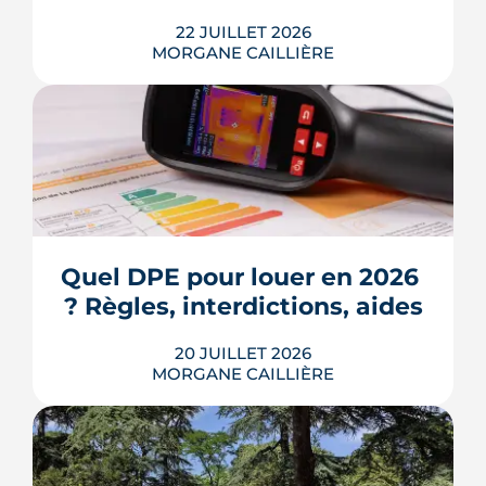
22 JUILLET 2026
MORGANE CAILLIÈRE
Écoles, base de loisirs, transports,
projets urbains et prix au m2 : le guide
complet pour s'installer à Tournefeuille,
3e ville de Haute-Garonne.
Quel DPE pour louer en 2026 
? Règles, interdictions, aides
LIRE L'ARTICLE
20 JUILLET 2026
MORGANE CAILLIÈRE
En 2026, un logement doit être classé