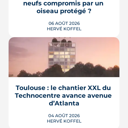
neufs compromis par un 
oiseau protégé ?
06 AOÛT 2026
HERVÉ KOFFEL
La troisième et dernière phase de
l'écoquartier Andromède doit livrer
près de 1 700 logements à partir de
2028. La présence d'un passereau
Toulouse : le chantier XXL du 
protégé, la cisticole des joncs, contraint
fortement le plan d'aménagement et
Technocentre avance avenue 
repousse un calendrier déjà tendu.
d’Atlanta
LIRE L'ARTICLE
04 AOÛT 2026
HERVÉ KOFFEL