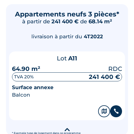
Appartements neufs 3 pièces*
à partir de
241 400 €
de
68.14 m²
livraison à partir du
4T2022
Lot
A11
64.90 m²
RDC
241 400 €
TVA 20%
Surface annexe
Balcon
🗞
📞
▾
* Exemple type de logement dans ce programme