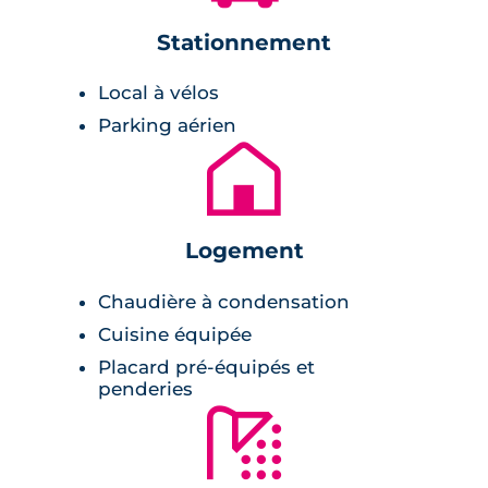
est naturellement inspirée de l'emplacement
Stationnement
et l'ambiance urbaine. En effet, les volumes
sont simples, les toitures sont traditionnelles
Local à vélos
et faites avec des tuiles rouges et les façades
Parking aérien
sont couvertes d'enduit de couleurs
🏚
naturelles.
Tous les appartements présentent un espace
extérieur. Ils présentent de grands balcons ou
Logement
une grande terrasse. Aussi, les espaces
Chaudière à condensation
extérieurs s'ouvrent sur de bonnes
Cuisine équipée
orientations et se ils prolongent sur les pièces
Placard pré-équipés et
de vie tout en favorisant l'intimité de tous les
penderies
résidents.
🚿