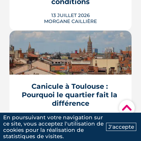
conditions
13 JUILLET 2026
MORGANE CAILLIÈRE
Avec le vote du Sénat du 8 juillet, un
logement classé F ou G pourra rester
en location sous conditions de travaux.
Que faut-il en retenir quand on
possède une passoire thermique ? État
Canicule à Toulouse : 
des lieux des règles, des échéances et
Pourquoi le quartier fait la 
des marges de manœuvre.
différence
LIRE L'ARTICLE
▾
09 JUILLET 2026
En poursuivant votre navigation sur
MORGANE CAILLIÈRE
ce site, vous acceptez l'utilisation de
5
/5
J'accepte
cookies pour la réalisation de
Ma recherche
Contactez-nous
Laure G.
|
le 20 Mai 2025
statistiques de visites.