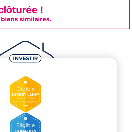
lôturée !
iens similaires.