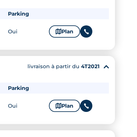
Parking
Oui
🗞
Plan
📞
livraison à partir du
4T2021
▾
Parking
Oui
🗞
Plan
📞