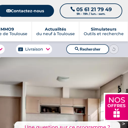
05 61 21 79 49
📞
📧
Contactez-nous
9h - 19h / lun.- sam.
IMMO9
Actualités
Simulateurs
 de Toulouse
du neuf à Toulouse
Outils et recherche
🔍
Livraison
Rechercher
NOS
OFFRES
🎁
>
Une question sur ce programme ?