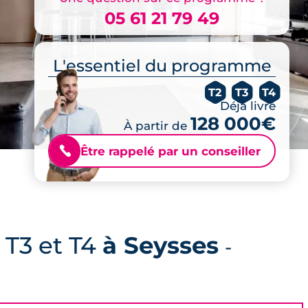
05 61 21 79 49
L'essentiel du programme
T2
T3
T4
Déjà livré
128 000€
À partir de
Être rappelé par un conseiller
📞
 T3 et T4
à Seysses
-