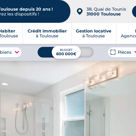
Toulouse depuis 20 ans !
38, Quai de Tounis
📍
ez les dispositifs !
31000 Toulouse
Habiter
Crédit immobilier
Gestion locative
Toulouse
à Toulouse
à Toulouse
Agence
BUDGET
 biens
Pièces
600 000€