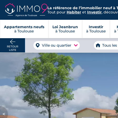
La référence de l’immobilier neuf à 
Tout pour
Habiter
et
Investir
, découvr
Agence de Toulouse
Appartements neufs
Loi Jeanbrun
Investir
à Toulouse
à Toulouse
à Toulouse
à 
Ville ou quartier
Tous les
RETOUR
LISTE
<