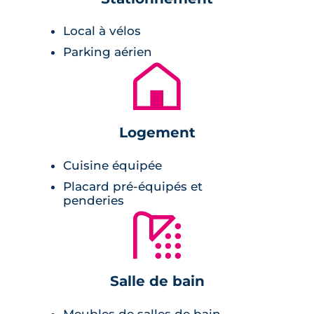
Local à vélos
C’est au cœur d’un environnement serein et
préservé que la résidence propose à ses futurs
Parking aérien
🏚
occupants 14 logements allant du T1 bis au T3.
Les appartements ont été pensés pour
apporter confort de vie et optimisation de
l’ensoleillement. Dans un quartier résidentiel
Logement
et intimiste, ce programme immobilier neuf à
Cuisine équipée
Villeneuve-Tolosane est idéal pour un premier
Placard pré-équipés et
achat, un investissement locatif ou pour loger
penderies
sa famille. Fonctionnels et spacieux, ces
🚿
appartements s’ouvrent sur l’extérieur via un
large balcon à l’étage ou un jardin privatif en
rez-de-chaussée.
Salle de bain
La conception architecturale de la résidence