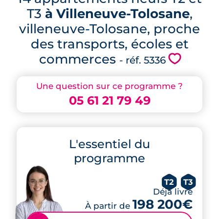
T3
à Villeneuve-Tolosane
,
villeneuve-Tolosane, proche
des transports, écoles et
commerces
💗
- réf. 5336
Une question sur ce programme ?
05 61 21 79 49
L'essentiel du
programme
T2
T3
Déjà livré
198 200€
À partir de