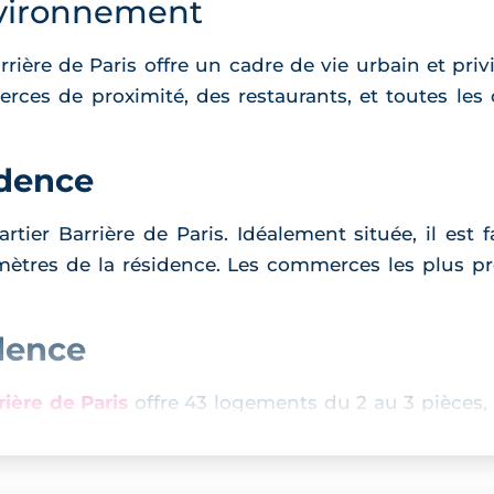
vironnement
arrière de Paris offre un cadre de vie urbain et priv
rces de proximité, des restaurants, et toutes le
idence
tier Barrière de Paris. Idéalement située, il est f
0 mètres de la résidence. Les commerces les plus p
idence
ière de Paris
offre 43 logements du 2 au 3 pièces,
espaces extérieurs. Les architectes ont privilégi