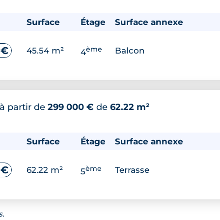
Surface
Étage
Surface annexe
ème
 €
45.54 m²
Balcon
4
à partir de
299 000 €
de
62.22 m²
Surface
Étage
Surface annexe
ème
 €
62.22 m²
Terrasse
5
s.