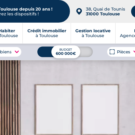
Toulouse depuis 20 ans !
38, Quai de Tounis
📍
ez les dispositifs !
31000 Toulouse
Habiter
Crédit immobilier
Gestion locative
Toulouse
à Toulouse
à Toulouse
Agence
BUDGET
 biens
Pièces
600 000€