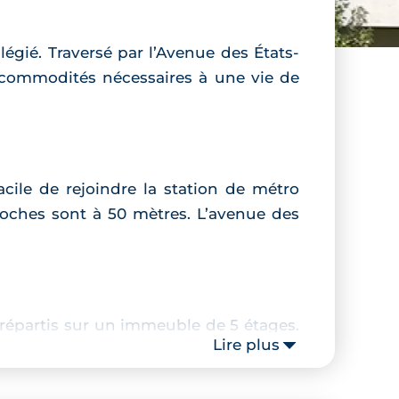
ilégié. Traversé par l’Avenue des États-
s commodités nécessaires à une vie de
acile de rejoindre la station de métro
roches sont à 50 mètres. L’avenue des
 répartis sur un immeuble de 5 étages.
Lire plus
é le confort et la fonctionnalité des