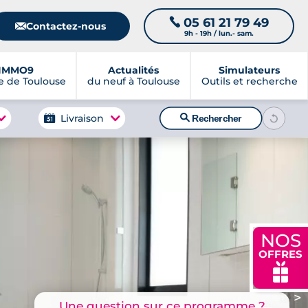
05 61 21 79 49
📞
📧
Contactez-nous
9h - 19h / lun.- sam.
IMMO9
Actualités
Simulateurs
 de Toulouse
du neuf à Toulouse
Outils et recherche
🔍
Livraison
Rechercher
NOS
OFFRES
🎁
>
Une question sur ce programme ?