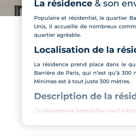
La résidence
& son en
Populaire et résidentiel, le quartier B
Unis, il accueille de nombreux comme
quartier agréable.
Localisation de la rés
La résidence prend place dans le quar
Barrière de Paris, qui n’est qu’à 30
Minimes est à tout juste 300 mètres.
Description de la rés
Ce
programme immobilier neuf à Barr
Tous les appartements bénéficient d’
intérieurs.