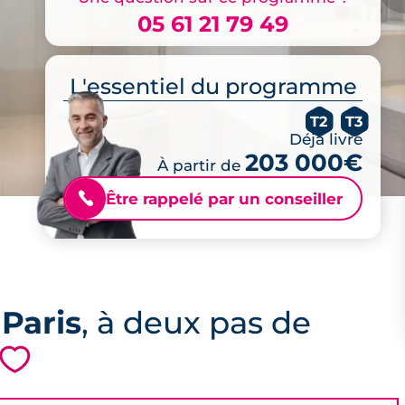
05 61 21 79 49
L'essentiel du programme
T2
T3
Déjà livré
203 000€
À partir de
Être rappelé par un conseiller
📞
 Paris
, à deux pas de
💗