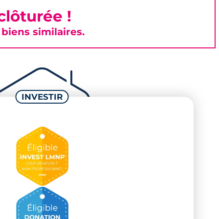
lôturée !
iens similaires.