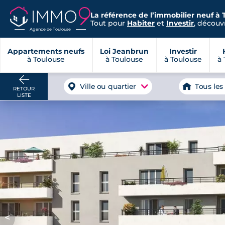
La référence de l’immobilier neuf à 
Tout pour
Habiter
et
Investir
, découvr
Agence de Toulouse
Appartements neufs
Loi Jeanbrun
Investir
à Toulouse
à Toulouse
à Toulouse
à 
Ville ou quartier
Tous les
RETOUR
LISTE
<