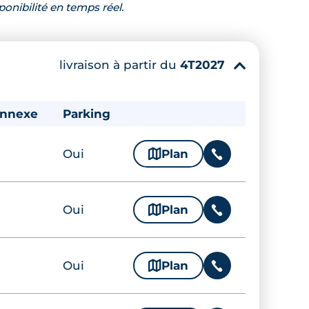
ponibilité en temps réel.
livraison à partir du
4T2027
▾
annexe
Parking
Oui
🗞
Plan
📞
Oui
🗞
Plan
📞
Oui
🗞
Plan
📞