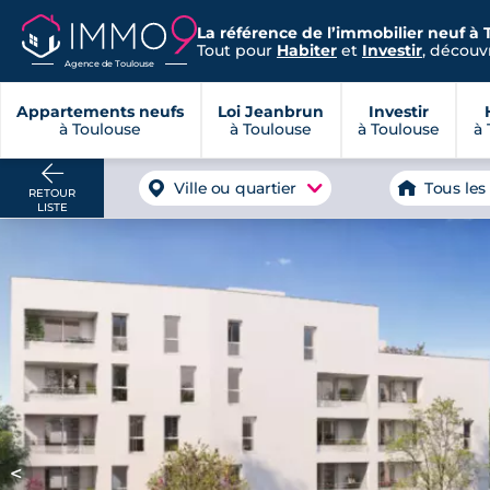
La référence de l’immobilier neuf à 
Tout pour
Habiter
et
Investir
, découvr
Agence de Toulouse
Appartements neufs
Loi Jeanbrun
Investir
à Toulouse
à Toulouse
à Toulouse
à 
Ville ou quartier
Tous les
RETOUR
LISTE
<