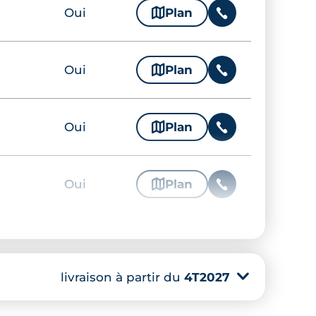
Oui
🗞
Plan
📞
Oui
🗞
Plan
📞
Oui
🗞
Plan
📞
Oui
🗞
Plan
📞
Oui
🗞
Plan
📞
livraison à partir du
4T2027
▾
Oui
🗞
Plan
📞