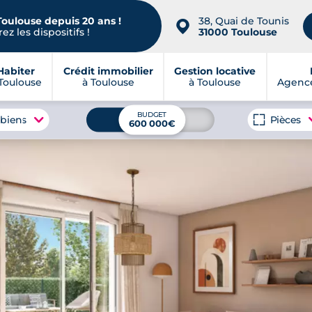
Toulouse depuis 20 ans !
38, Quai de Tounis
📍
ez les dispositifs !
31000 Toulouse
Habiter
Crédit immobilier
Gestion locative
Toulouse
à Toulouse
à Toulouse
Agence
BUDGET
 biens
Pièces
600 000€