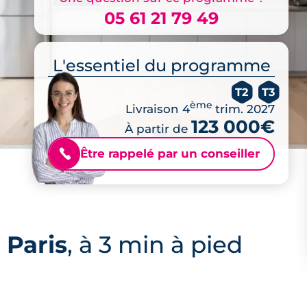
05 61 21 79 49
L'essentiel du programme
T2
T3
ème
Livraison 4
trim. 2027
123 000€
À partir de
Être rappelé par un conseiller
📞
 Paris
, à 3 min à pied