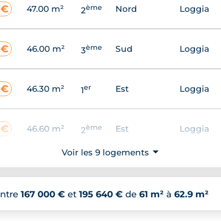
ème
 €
47.00 m²
Nord
Loggia
2
ème
 €
46.00 m²
Sud
Loggia
3
er
 €
46.30 m²
Est
Loggia
1
ème
 €
46.60 m²
Est
Loggia
2
Voir les 9 logements
⮟
ème
 €
47.00 m²
Nord
Loggia
3
ntre
167 000 €
et
195 640 €
de
61 m²
à
62.9 m²
 €
46.00 m²
RDC
Est
Terrasse