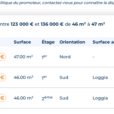
 politique du promoteur, contactez-nous pour connaître la dis
ntre
123 000 €
et
136 000 €
de
46 m²
à
47 m²
Surface
Étage
Orientation
Surface 
er
 €
47.00 m²
Nord
-
1
er
 €
46.00 m²
Sud
Loggia
1
ème
 €
46.00 m²
Sud
Loggia
2