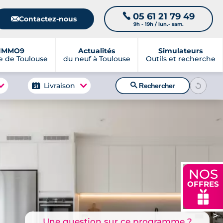
05 61 21 79 49
📞
📧
Contactez-nous
9h - 19h / lun.- sam.
IMMO9
Actualités
Simulateurs
 de Toulouse
du neuf à Toulouse
Outils et recherche
🔍
Livraison
Rechercher
NOS
OFFRES
🎁
>
Une question sur ce programme ?