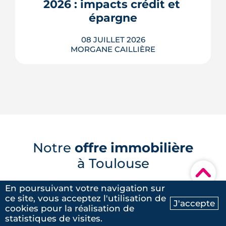
2026 : impacts crédit et 
Densité minérale, hauteur du bâti, v�...
épargne
LIRE L'ARTICLE
08 JUILLET 2026
MORGANE CAILLIÈRE
Le 11 juin 2026, la BCE a relevé ses trois
taux directeurs de 25 points de base,
une première depuis septembre 2023,
pour contrer une inflation ravivée par le
choc énergétique. L'effet sur les crédits
Notre
offre immobilière
immobiliers reste limité à court terme,
à Toulouse
les banques ayant anticipé la décision,
▾
mais une ...
LIRE L'ARTICLE
En poursuivant votre navigation sur
Programmes immobiliers en
ce site, vous acceptez l'utilisation de
J'accepte
périphérie
cookies pour la réalisation de
Ma recherche
Contactez-nous
statistiques de visites.