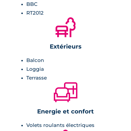
BBC
Chambre :
RT2012
🌲
rangement.
Environnement
Extérieurs
Balcon
périphérique de Toulouse à 10 minutes,
Loggia
accès sortie n°16,
Terrasse
arrêt de bus en face de la résidence,
🛋
métro à 500 mètres,
aéroport à 20 minutes,
gare Matabiau à 5 minutes.
Energie et confort
Volets roulants électriques