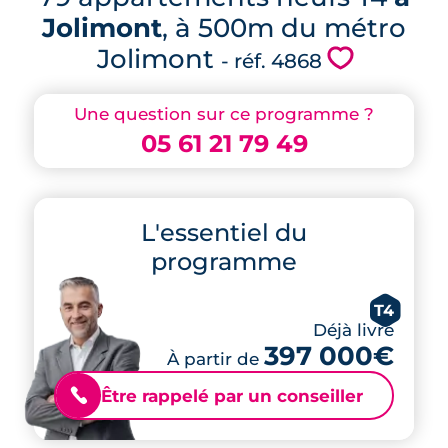
Jolimont
, à 500m du métro
Jolimont
💗
- réf. 4868
Une question sur ce programme ?
05 61 21 79 49
L'essentiel du
programme
T4
Déjà livré
397 000€
À partir de
Être rappelé par un conseiller
📞