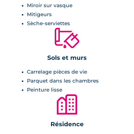
Pièce à vivre :
Miroir sur vasque
Mitigeurs
cuisine équipée pour les T2 et T3,
Sèche-serviettes
volets roulants électriques,
🔨
carrelage 45x45 cm,
loggia ou terrasse en lames de bois,
chaudière individuelle au gaz,
Sols et murs
rangements.
Carrelage pièces de vie
Parquet dans les chambres
Salle de bains :
Peinture lisse
🏙
carrelage avec plinthes assorties,
radiateur sèche-serviette,
meuble vasque surplombé d'un miroir et
Résidence
doté d'appliques lumineuses.