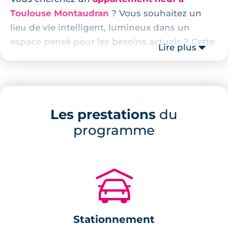
Toulouse Montaudran
? Vous souhaitez un
lieu de vie intelligent, lumineux dans un
espace pensé pour les besoins actuels ? Cette
Lire plus
résidence du quartier de Montaudran va vous
séduire.
La résidence est située dans un écoquartier
en pleine mutation. Vous êtes ici à moins de 5
Les prestations
du
minutes de marche de la place centrale du
programme
quartier qui contient cinéma, restaurants et
commerces de proximité. Rapidement
accessible à pied également, le parc sportif,
🚗
ses terrains de football, son gymnase
polyvalent, son club house et son centre de
loisirs.
Stationnement