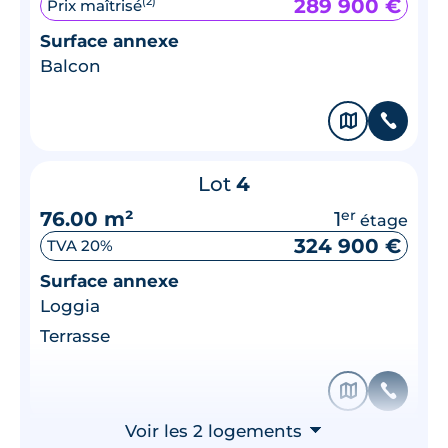
289 900 €
(2)
Prix maîtrisé
Surface annexe
Balcon
🗞
📞
Lot
4
76.00 m²
1
er
étage
324 900 €
TVA 20%
Surface annexe
Loggia
Terrasse
🗞
📞
Voir les 2 logements
⮟