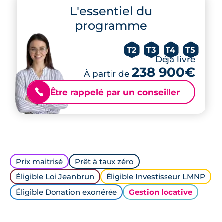
L'essentiel du
programme
T2
T3
T4
T5
Déjà livré
238 900€
À partir de
Être rappelé par un conseiller
📞
Prix maitrisé
Prêt à taux zéro
Éligible Loi Jeanbrun
Éligible Investisseur LMNP
Éligible Donation exonérée
Gestion locative