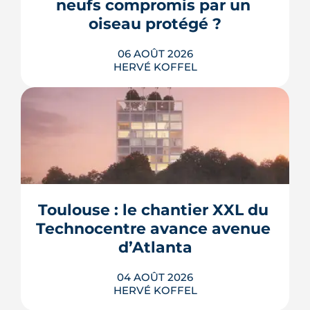
neufs compromis par un 
oiseau protégé ?
06 AOÛT 2026
HERVÉ KOFFEL
La troisième et dernière phase de
l'écoquartier Andromède doit livrer
près de 1 700 logements à partir de
2028. La présence d'un passereau
Toulouse : le chantier XXL du 
protégé, la cisticole des joncs, contraint
fortement le plan d'aménagement et
Technocentre avance avenue 
repousse un calendrier déjà tendu.
d’Atlanta
LIRE L'ARTICLE
04 AOÛT 2026
HERVÉ KOFFEL