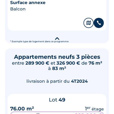
Surface annexe
Balcon
🗞
📞
▾
* Exemple type de logement dans ce programme
Appartements neufs 3 pièces
entre
289 900 €
et
326 900 €
de
76 m²
à
83 m²
livraison à partir du
4T2024
Lot
49
76.00 m²
1
er
étage