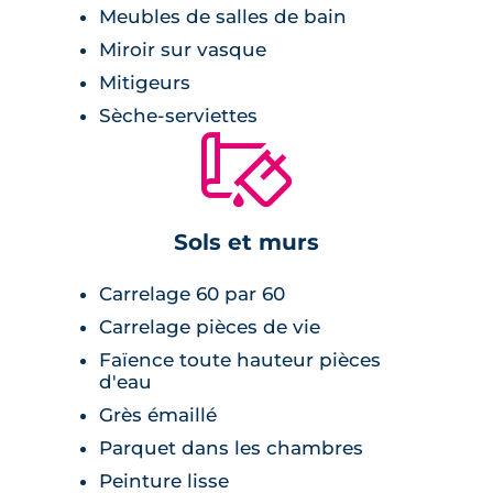
bénéficie de lieu de vie communs : espace de
Meubles de salles de bain
jeux aménagé pour enfants, salle de sport,
Miroir sur vasque
espace de coliving séparé entre zone de
Mitigeurs
détente et zone de travail, privatisable soir et
Sèche-serviettes
week-end.
🔨
Équipée de panneaux solaires et de pompes à
chaleur, le programme neuf répond aux
Sols et murs
normes énergétiques E+C-.
Carrelage 60 par 60
Carrelage pièces de vie
Faïence toute hauteur pièces
d'eau
Grès émaillé
Parquet dans les chambres
Peinture lisse