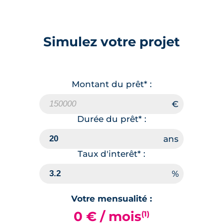
84.35 m²
1
er
étage
299 900 €
TVA 20%
Simulez votre projet
Surface annexe
Terrasse
Montant du prêt* :
🗞
📞
Durée du prêt* :
Taux d'interêt* :
Votre mensualité :
0 € / mois
(1)