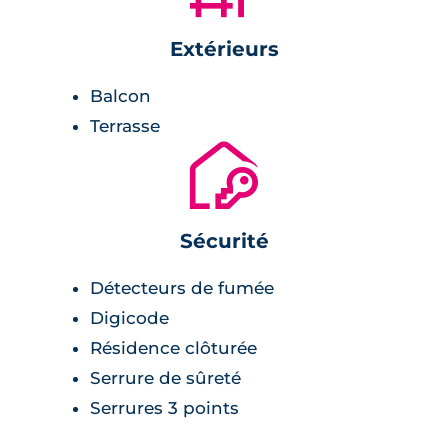
placard.
Extérieurs
Environnement
Balcon
Terrasse
arrêt de bus en face de la résidence,
🔐
complexe sportif à 900 mètres,
commerces et supermarché à 1 km,
centre-ville de Castelginest à 2 km,
Sécurité
infrastructures scolaires à 1.4 km.
Détecteurs de fumée
Digicode
Résidence clôturée
Serrure de sûreté
Serrures 3 points