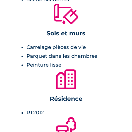
cuisine aménagée,
🔨
double vitrage,
menuiserie en PVC.
Sols et murs
Salle de bains :
Carrelage pièces de vie
Parquet dans les chambres
radiateur sèche-serviette,
Peinture lisse
meuble vasque avec miroir et appliques
🏙
lumineuses,
robinet mitigeur,
carrelage avec faïence assortie.
Résidence
Chambre :
RT2012
🌲
revêtement stratifié,