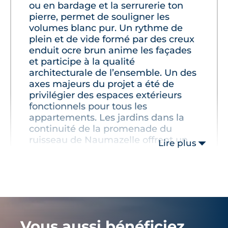
ou en bardage et la serrurerie ton
pierre, permet de souligner les
volumes blanc pur. Un rythme de
plein et de vide formé par des creux
enduit ocre brun anime les façades
et participe à la qualité
architecturale de l’ensemble. Un des
axes majeurs du projet a été de
privilégier des espaces extérieurs
fonctionnels pour tous les
appartements. Les jardins dans la
continuité de la promenade du
ruisseau de Naumazelle offrent un
Lire plus
cadre de vie au calme. Les façades
habillées de treilles végétales
participent à cette harmonie avec la
nature."
Vous aussi bénéficiez