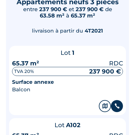
Appartements neufs 3 pièces
entre
237 900 €
et
237 900 €
de
63.58 m²
à
65.37 m²
livraison à partir du
4T2021
Lot
1
65.37 m²
RDC
237 900 €
TVA 20%
Surface annexe
Balcon
🗞
📞
Lot
A102