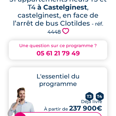
T4
à Castelginest
,
castelginest, en face de
l’arrêt de bus Clotildes
- réf.
💗
4448
Une question sur ce programme ?
05 61 21 79 49
L'essentiel du
programme
T3
T4
Déjà livré
237 900€
À partir de