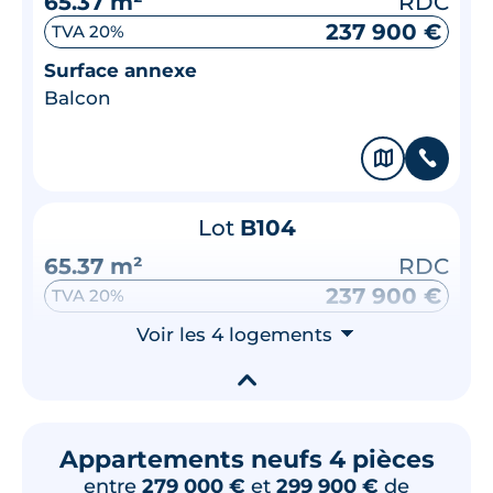
65.37 m²
RDC
237 900 €
TVA 20%
Surface annexe
Balcon
🗞
📞
Lot
B104
65.37 m²
RDC
237 900 €
TVA 20%
Surface annexe
Voir les 4 logements
⮟
Terrasse
▾
🗞
📞
Appartements neufs 4 pièces
entre
279 000 €
et
299 900 €
de
Lot
B107