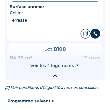
Surface annexe
Cellier
Terrasse
🗞
📞
Lot
B108
84.35 m²
1
er
étage
299 900 €
TVA 20%
Voir les 4 logements
⮟
Surface annexe
▾
Terrasse
(2) Voir conditions d’éligibilité avec nos conseillers.
🗞
📞
Programme suivant >
Lot
B103