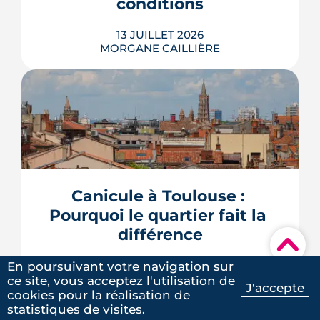
conditions
13 JUILLET 2026
MORGANE CAILLIÈRE
Avec le vote du Sénat du 8 juillet, un
logement classé F ou G pourra rester
en location sous conditions de travaux.
Que faut-il en retenir quand on
possède une passoire thermique ? État
Canicule à Toulouse : 
des lieux des règles, des échéances et
Pourquoi le quartier fait la 
des marges de manœuvre.
différence
LIRE L'ARTICLE
▾
09 JUILLET 2026
En poursuivant votre navigation sur
MORGANE CAILLIÈRE
ce site, vous acceptez l'utilisation de
J'accepte
cookies pour la réalisation de
Ma recherche
Contactez-nous
statistiques de visites.