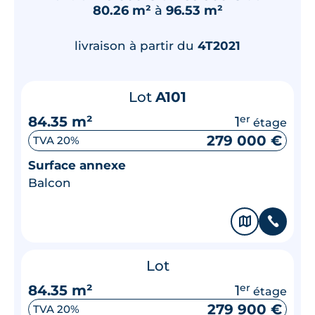
80.26 m²
à
96.53 m²
65.37 m²
RDC
237 900 €
TVA 20%
livraison à partir du
4T2021
Surface annexe
Terrasse
Lot
A101
84.35 m²
1
er
étage
🗞
📞
279 000 €
TVA 20%
Surface annexe
Balcon
🗞
📞
Lot
84.35 m²
1
er
étage
279 900 €
TVA 20%