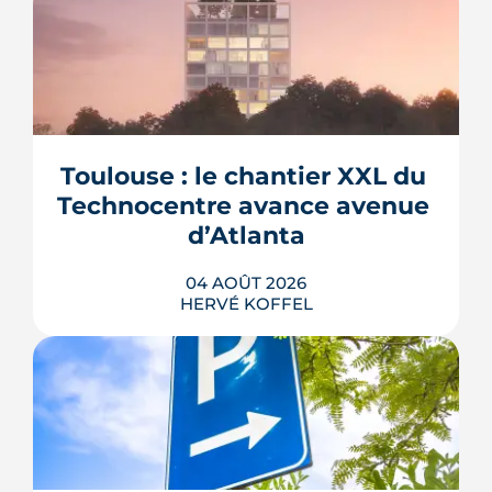
Toulouse : le chantier XXL du 
Technocentre avance avenue 
d’Atlanta
04 AOÛT 2026
HERVÉ KOFFEL
Avenue d'Atlanta, à la Roseraie, un
chantier de six hectares réorganise les
coulisses techniques de Toulouse
Métropole. Derrière les buttes de terre