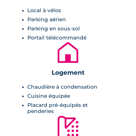
commune. Pour les amateurs de salles
obscures, le cinéma Le Castélia est situé à
Local à vélos
seulement 9 min.
Parking aérien
Parking en sous-sol
Portail télécommandé
🏚
Logement
Chaudière à condensation
Cuisine équipée
Placard pré-équipés et
penderies
🚿