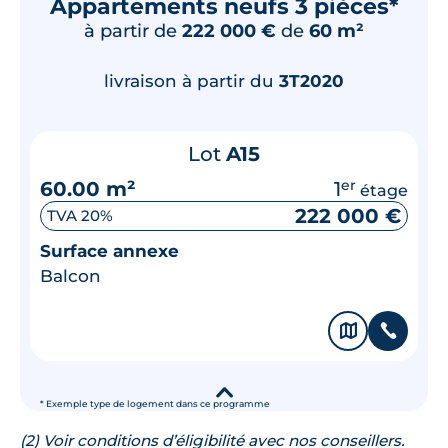
Appartements neufs 3 pièces*
à partir de
222 000 €
de
60 m²
livraison à partir du
3T2020
Lot
A15
60.00 m²
1
er
étage
222 000 €
TVA 20%
Surface annexe
Balcon
🗞
📞
▾
* Exemple type de logement dans ce programme
(2) Voir conditions d’éligibilité avec nos conseillers.