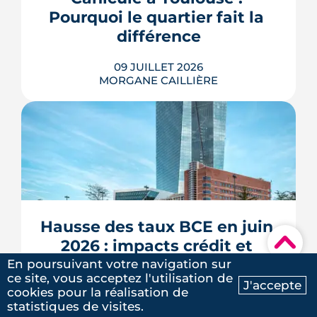
des lieux des règles, des échéances et
Pourquoi le quartier fait la 
des marges de manœuvre.
différence
LIRE L'ARTICLE
09 JUILLET 2026
MORGANE CAILLIÈRE
5
/5
Laure G.
|
le 20 Mai 2025
À l'échelle de Toulouse, la température
nocturne peut varier de plusieurs
degrés d'un secteur à l'autre lors des
fortes chaleurs : Météo-France
cartographie un îlot de chaleur
pouvant atteindre 4 °C après une
Hausse des taux BCE en juin 
journée d'été fortement ensoleillée.
▾
2026 : impacts crédit et 
Densité minérale, hauteur du bâti, v�...
épargne
En poursuivant votre navigation sur
LIRE L'ARTICLE
ce site, vous acceptez l'utilisation de
J'accepte
cookies pour la réalisation de
08 JUILLET 2026
Ma recherche
Contactez-nous
statistiques de visites.
MORGANE CAILLIÈRE