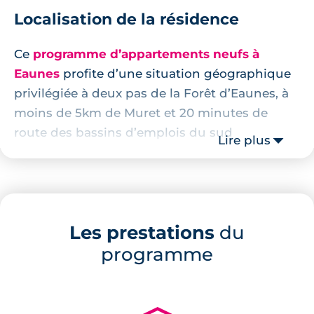
Localisation de la résidence
Ce
programme d’appartements neufs à
Eaunes
profite d’une situation géographique
privilégiée à deux pas de la Forêt d’Eaunes, à
moins de 5km de Muret et 20 minutes de
route des bassins d’emplois du sud
Lire plus
toulousain.(Airbus, Innopôle, CHU Rangueil...)
À 5 minutes de route de la résidence, le cœur
de ville de Eaunes avec sa médiathèque
hébergée dans une abbaye cistercienne du
Les prestations
du
XIIe siècle. Le marché de plein vent est abrité
programme
par une halle. Le centre-ville héberge
également une crèche, 2 écoles primaires, un
complexe sportif, un centre culturel et