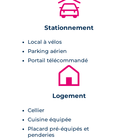
🚗
quelques commerces et services
(supermarché, Poste...).
Description de la résidence
Stationnement
Local à vélos
Les appartement de cette résidence neuve à
Eaunes, jouissent de prestations de qualité.
Parking aérien
Terrasses en bois, connexion domotique,
Portail télécommandé
placards et cuisines aménagés, jardins
🏚
privatifs en rez-de-chaussée.
La patte architecturale mêle avec talent
Logement
élégance et praticité, avec de larges toitures
habillées de tuiles et des parements de
Cellier
briquettes largement présents.
Cuisine équipée
Placard pré-équipés et
penderies