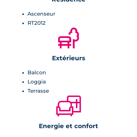
carrelage avec faïence assortie.
Ascenseur
RT2012
Chambre :
🌲
parquet stratifié,
placards avec étagères et penderies.
Extérieurs
Balcon
Loggia
Terrasse
🛋
Energie et confort