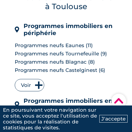
à Toulouse
les banques ayant anticipé la décision,
mais une ...
LIRE L'ARTICLE
Programmes immobiliers en
périphérie
Programmes neufs Eaunes (11)
Programmes neufs Tournefeuille (9)
Programmes neufs Blagnac (8)
Programmes neufs Castelginest (6)
Programmes neufs L'Union (6)
Voir
Programmes neufs Quint-Fonsegrives
(6)
▾
Programmes immobiliers en
Programmes neufs Bruguières (5)
centre-ville
Programmes neufs Saint-Orens-de-
En poursuivant votre navigation sur
Gameville (5)
ce site, vous acceptez l'utilisation de
J'accepte
Programmes neufs Montaudran (18)
cookies pour la réalisation de
Ma recherche
Contactez-nous
Programmes neufs Auzeville-Tolosane
statistiques de visites.
Programmes neufs Barrière de Paris
(4)