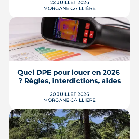
22 JUILLET 2026
MORGANE CAILLIÈRE
Écoles, base de loisirs, transports,
projets urbains et prix au m2 : le guide
complet pour s'installer à Tournefeuille,
3e ville de Haute-Garonne.
Quel DPE pour louer en 2026 
? Règles, interdictions, aides
LIRE L'ARTICLE
20 JUILLET 2026
MORGANE CAILLIÈRE
En 2026, un logement doit être classé
au moins F au DPE pour être loué en