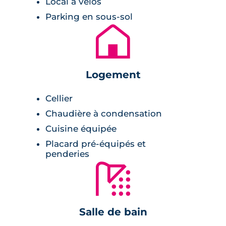
Local à vélos
Ce
programme immobilier neuf à Fenouillet
Parking en sous-sol
se compose de 43 appartements neufs. Ils
🏚
sont tous intégrés au sein de trois bâtiments,
organisés autour d'un îlot de verdure, dans
lequel des jardins potagers communs sont
Logement
présents. L'architecture du projet immobilier
est sobre. Effectivement, les architecture ont
Cellier
choisi de couvrir les murs en façade d'un
Chaudière à condensation
enduit blanc et les toitures seront faites avec
Cuisine équipée
des petites tuiles rouges. De grands balcons
Placard pré-équipés et
offrent du volume aux bâtiments.
penderies
🚿
Prestations du bien neuf
Pièce à vivre :
Salle de bain