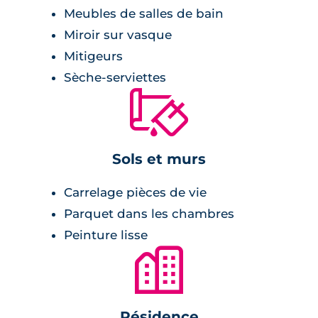
peinture lisse blanche sur les murs,
Meubles de salles de bain
carrelage grandes dimensions,
Miroir sur vasque
baie vitrée à double vitrage,
Mitigeurs
volets roulants électriques,
Sèche-serviettes
🔨
chauffage au gaz,
porte palière équipée de serrures de
sûreté 3 points A2P.
Sols et murs
Salle de bains :
Carrelage pièces de vie
Parquet dans les chambres
receveur de douche extra-plat,
Peinture lisse
radiateur sèche-serviette,
🏙
meuble vasque surmonté d'un miroir et
de bandeaux lumineux,
robinetterie mitigeuse,
Résidence