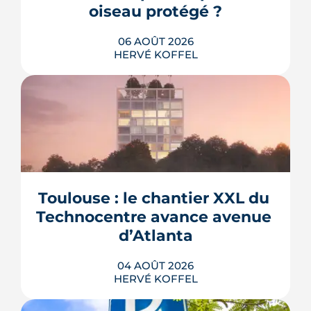
oiseau protégé ?
06 AOÛT 2026
HERVÉ KOFFEL
La troisième et dernière phase de
l'écoquartier Andromède doit livrer
près de 1 700 logements à partir de
2028. La présence d'un passereau
Toulouse : le chantier XXL du 
protégé, la cisticole des joncs, contraint
fortement le plan d'aménagement et
Technocentre avance avenue 
repousse un calendrier déjà tendu.
d’Atlanta
LIRE L'ARTICLE
04 AOÛT 2026
HERVÉ KOFFEL