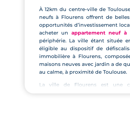
À 12km du centre-ville de Toulou
neufs à Flourens offrent de belle
opportunités d’investissement loca
acheter un
appartement neuf à 
périphérie. La ville étant située 
éligible au dispositif de défiscali
immobilière à Flourens, composé
maisons neuves avec jardin a de qu
au calme, à proximité de Toulouse.
La ville de Flourens est une
limitrophe de Mons, Drémil-L
Aigrefeuille, Pin-Balma, Mondouzil,
une commune très peu dense.