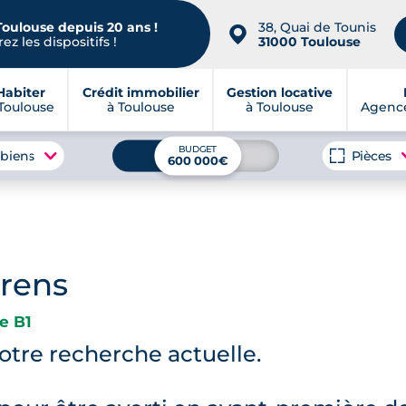
Toulouse depuis 20 ans !
38, Quai de Tounis
📍
ez les dispositifs !
31000 Toulouse
Habiter
Crédit immobilier
Gestion locative
Toulouse
à Toulouse
à Toulouse
Agence
BUDGET
 biens
Pièces
600 000€
urens
e B1
tre recherche actuelle.