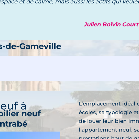
espace et de calme, mais aussi les actifs qui veule
Julien Boivin Cour
ilier neuf
s-de-Gameville
découvre
ammes neufs
neuf à
L’emplacement idéal 
ilier neuf
écoles, sa typologie e
de louer leur bien imm
ntrabé
découvre
l’appartement neuf, sa
prestations haut de g