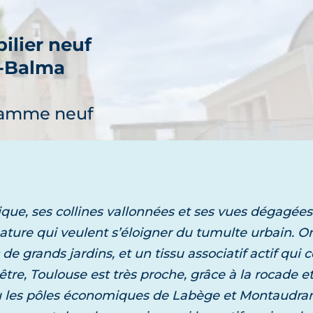
ilier neuf
-Balma
découvre
ramme neuf
que, ses collines vallonnées et ses vues dégagé
ilier neuf
nature qui veulent s’éloigner du tumulte urbain. 
alma
e grands jardins, et un tissu associatif actif qui c
découvre
re, Toulouse est très proche, grâce à la rocade et
ammes neufs
u les pôles économiques de Labège et Montaudran.