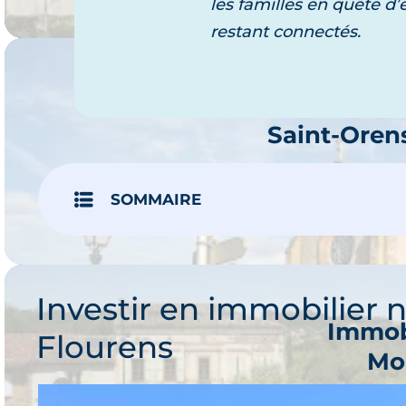
les familles en quête d’
restant connectés.
Immob
Saint-Oren
Je 
5 progr
SOMMAIRE
Investir en immobilier 
Immob
Flourens
Mo
Je 