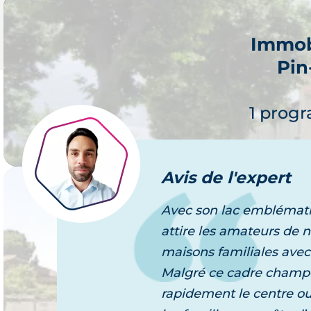
Immob
Pin
Je 
1 prog
Avis
de l'expert
Avec son lac emblémati
Immob
attire les amateurs de 
B
maisons familiales avec d
Je 
Malgré ce cadre champêt
3 progr
rapidement le centre o