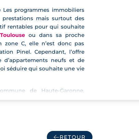
se Les programmes immobiliers
s prestations mais surtout des
tif rentables pour qui souhaite
Toulouse
ou dans sa proche
en zone C, elle n’est donc pas
sation Pinel. Cependant, l’offre
e d’appartements neufs et de
oi séduire qui souhaite une vie
 commune de Haute-Garonne,
afage, Quint-Fonsegrives,
 Lauzerville et Lavalette. C’est
RETOUR