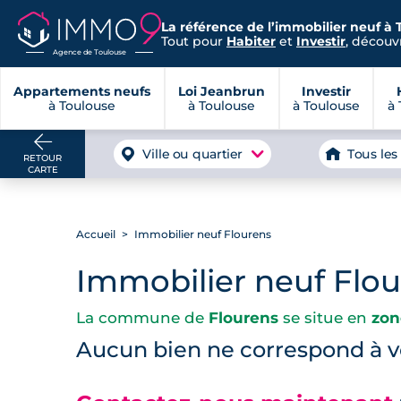
La référence de l’immobilier neuf à 
Tout pour
Habiter
et
Investir
, découvr
Agence de Toulouse
Appartements neufs
Loi Jeanbrun
Investir
à Toulouse
à Toulouse
à Toulouse
à 
Ville ou quartier
Tous les
RETOUR
CARTE
Accueil
Immobilier neuf Flourens
Immobilier neuf Flo
La commune de
Flourens
se situe en
zon
Aucun bien ne correspond à vo