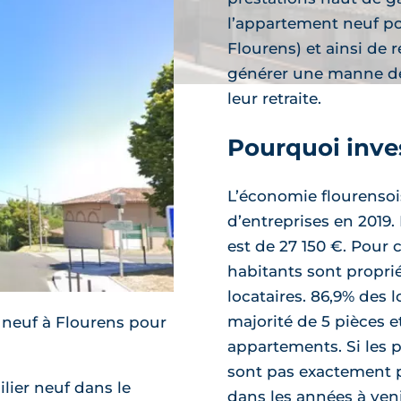
ramme neuf
l’appartement neuf pou
Flourens) et ainsi de
générer une manne d
leur retraite.
Pourquoi inves
découvre
L’économie flourensois
d’entreprises en 2019
est de 27 150 €. Pour 
habitants sont proprié
locataires. 86,9% des
majorité de 5 pièces e
 neuf à Flourens pour
appartements. Si les 
sont pas exactement p
ier neuf dans le
dans les années à ven