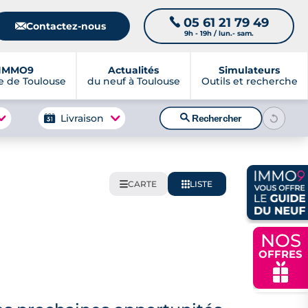
05 61 21 79 49
📞
📧
Contactez-nous
9h - 19h / lun.- sam.
IMMO9
Actualités
Simulateurs
 de Toulouse
du neuf à Toulouse
Outils et recherche
🔍
Livraison
Rechercher
CARTE
LISTE
🌍
📋
NOS
OFFRES
🎁