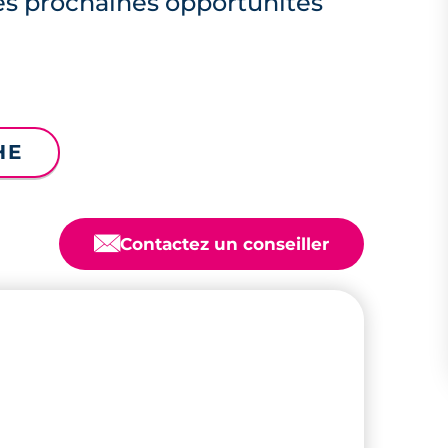
es prochaines opportunités
HE
📧
Contactez un conseiller