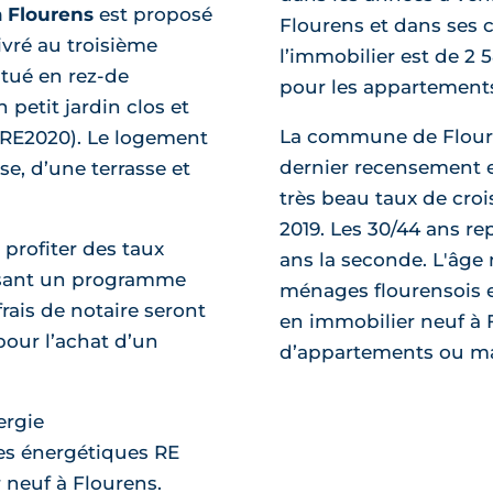
 Flourens
est proposé
Flourens et dans ses 
ivré au troisième
l’immobilier est de 2 
itué en rez-de
pour les appartements
petit jardin clos et
La commune de Floure
RE2020). Le logement
dernier recensement en
e, d’une terrasse et
très beau taux de cro
2019. Les 30/44 ans re
 profiter des taux
ans la seconde. L'âge 
ménages flourensois e
frais de notaire seront
en immobilier neuf à F
pour l’achat d’un
d’appartements ou mai
ergie
es énergétiques RE
neuf à Flourens.