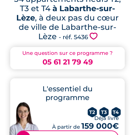
T3 et T4
à Labarthe-sur-
Lèze
, à deux pas du cœur
de ville de Labarthe-sur-
Lèze
💗
- réf. 5436
Une question sur ce programme ?
05 61 21 79 49
L'essentiel du
programme
T2
T3
T4
Déjà livré
159 000€
À partir de