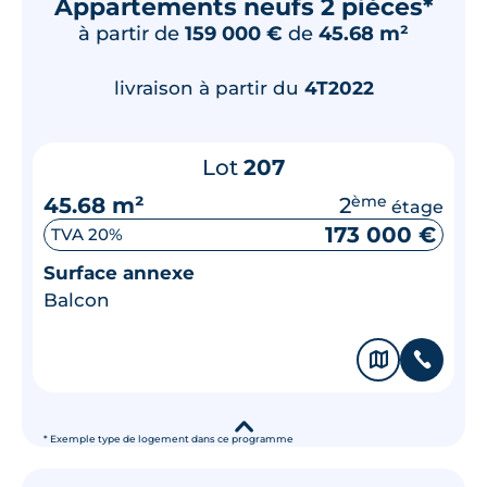
Appartements neufs 2 pièces*
à partir de
159 000 €
de
45.68 m²
livraison à partir du
4T2022
Lot
207
45.68 m²
2
ème
étage
173 000 €
TVA 20%
Surface annexe
Balcon
🗞
📞
▾
* Exemple type de logement dans ce programme