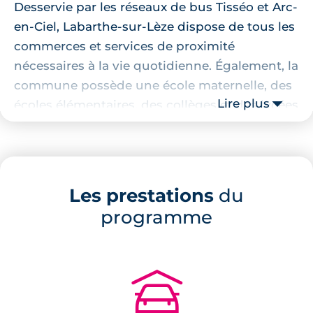
Desservie par les réseaux de bus Tisséo et Arc-
en-Ciel, Labarthe-sur-Lèze dispose de tous les
commerces et services de proximité
nécessaires à la vie quotidienne. Également, la
commune possède une école maternelle, des
Lire plus
écoles élémentaires, des collèges et des lycées
afin d’accueillir les familles.
Localisation de la résidence
Les prestations
du
Ce
programme neuf à Labarthe-sur-Lèze
programme
prend place à proximité du centre-ville de la
commune. Toutes les commodités sont
présentes : crèche, écoles, supermarché,
service postal, mairie et boulangerie.
🚗
Description de la résidence