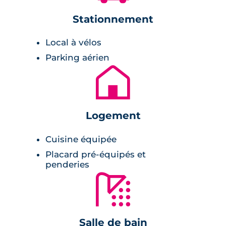
Stationnement
Cette résidence propose 34
appartements
neufs
allant du deux pièces (T2) au quatre
Local à vélos
pièces (T4) accompagnés d’espaces extérieurs
Parking aérien
tels que des balcons et des terrasses. Clôturée,
🏚
la résidence propose un parking de 68 places
et un cheminement piéton au sein d’un
espace végétal arboré.
Logement
D’allure contemporaine, la résidence présente
Cuisine équipée
des façades enduites d’un blanc-cassé alliées
Placard pré-équipés et
à des touches d’acier laqué gris. Les plantes
penderies
grimpantes ornent les murs qui s’accordent
🚿
alors que les jardins paysagers et s’insèrent
parfaitement à l’environnement. Les briques
de parement apportent la couleur à la
Salle de bain