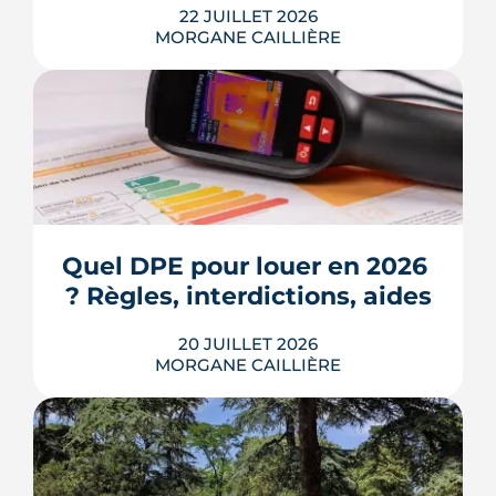
22 JUILLET 2026
MORGANE CAILLIÈRE
Écoles, base de loisirs, transports,
projets urbains et prix au m2 : le guide
complet pour s'installer à Tournefeuille,
3e ville de Haute-Garonne.
Quel DPE pour louer en 2026 
? Règles, interdictions, aides
LIRE L'ARTICLE
20 JUILLET 2026
MORGANE CAILLIÈRE
En 2026, un logement doit être classé
au moins F au DPE pour être loué en