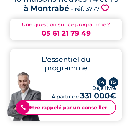
à Montrabé
💗
- réf. 3777
Une question sur ce programme ?
05 61 21 79 49
L'essentiel du
programme
T4
T5
Déjà livré
331 000€
À partir de
Être rappelé par un conseiller
📞