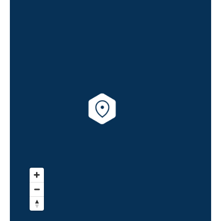
architectural audacieux et contemporain qui
s'intègre tout naturellement dans son
environnement. L'architecture réinterprète les
traditions locales et réussit ainsi le pari du
style et de l'harmonie.
Les façades sont immaculées d'un enduit
blanc et elles rehaussent des teintes de gris
anthracite. Des briquettes de parement
colorées, ainsi que des toitures alternants
tuiles et zinc offrent de la modernité à ces
habitations neuves.
Prestations du bien neuf
Pièces à vivre :