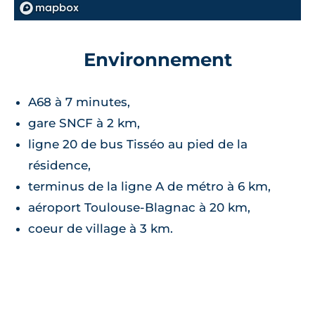
chaudière individuelle au gaz à
condensation,
Environnement
ventilation mécanique contrôlée,
placards aménagés,
A68 à 7 minutes,
carrelage 40x40 cm,
gare SNCF à 2 km,
volets roulants.
ligne 20 de bus Tisséo au pied de la
résidence,
Salle de bains :
terminus de la ligne A de métro à 6 km,
aéroport Toulouse-Blagnac à 20 km,
carrelage 40x40cm,
coeur de village à 3 km.
radiateur sèche-serviette,
miroir, bandeau lumineux et meuble
vasque.