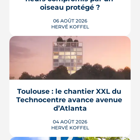
oiseau protégé ?
06 AOÛT 2026
HERVÉ KOFFEL
La troisième et dernière phase de
l'écoquartier Andromède doit livrer
près de 1 700 logements à partir de
2028. La présence d'un passereau
Toulouse : le chantier XXL du 
protégé, la cisticole des joncs, contraint
fortement le plan d'aménagement et
Technocentre avance avenue 
repousse un calendrier déjà tendu.
d’Atlanta
LIRE L'ARTICLE
04 AOÛT 2026
HERVÉ KOFFEL