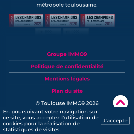
Programmes neufs Croix de Pierre (1)
métropole toulousaine.
Programmes neufs Fonsorbes (1)
Programmes neufs Les Pradettes (1)
Programmes neufs Gagnac-sur-
Garonne (1)
Programmes neufs Labège (1)
Programmes neufs Lespinasse (1)
Programmes neufs Mondonville (1)
Groupe IMMO9
Programmes neufs Montrabé (1)
Programmes neufs Pechbonnieu (1)
Politique de confidentialité
Programmes neufs Pechbusque (1)
Mentions légales
Programmes neufs Pin-Balma (1)
Programmes neufs Pinsaguel (1)
Plan du site
Programmes neufs Plaisance-du-Touch
▾
(1)
© Toulouse IMMO9 2026
Programmes neufs Roques (1)
En poursuivant votre navigation sur
ce site, vous acceptez l'utilisation de
Programmes neufs Rouffiac-Tolosan (1)
J'accepte
Contactez-nous
cookies pour la réalisation de
Ma recherche
Contactez-nous
Programmes neufs Saint-Loup-
statistiques de visites.
Cammas (1)