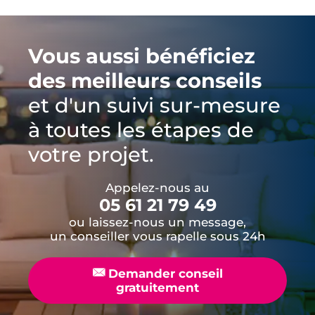
Chambre :
placards avec étagères et penderies,
Vous aussi bénéficiez
revêtement de sol stratifié.
des meilleurs conseils
et d'un suivi sur-mesure
à toutes les étapes de
votre projet.
Appelez-nous au
05 61 21 79 49
ou laissez-nous un message,
un conseiller vous rapelle sous 24h
📧
Demander conseil
gratuitement