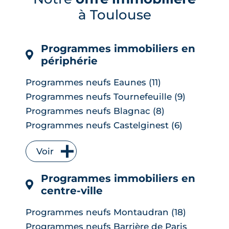
immobiliers reste limité à court terme,
à Toulouse
les banques ayant anticipé la décision,
mais une ...
LIRE L'ARTICLE
Programmes immobiliers en
périphérie
Programmes neufs Eaunes (11)
Programmes neufs Tournefeuille (9)
Programmes neufs Blagnac (8)
Programmes neufs Castelginest (6)
Programmes neufs L'Union (6)
Voir
Programmes neufs Quint-Fonsegrives
(6)
Programmes immobiliers en
Programmes neufs Bruguières (5)
centre-ville
Programmes neufs Saint-Orens-de-
Gameville (5)
Programmes neufs Montaudran (18)
Programmes neufs Auzeville-Tolosane
Programmes neufs Barrière de Paris
(4)