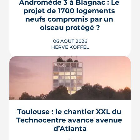
Andromède 3 à Blagnac : Le 
projet de 1700 logements 
neufs compromis par un 
oiseau protégé ?
06 AOÛT 2026
HERVÉ KOFFEL
La troisième et dernière phase de
l'écoquartier Andromède doit livrer
près de 1 700 logements à partir de
2028. La présence d'un passereau
Toulouse : le chantier XXL du 
protégé, la cisticole des joncs, contraint
fortement le plan d'aménagement et
Technocentre avance avenue 
repousse un calendrier déjà tendu.
d’Atlanta
LIRE L'ARTICLE