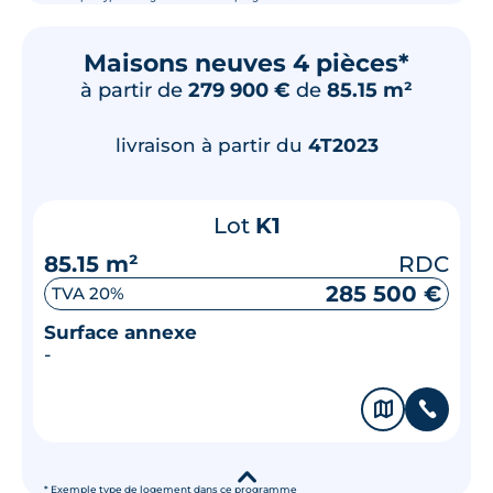
Maisons neuves 4 pièces*
à partir de
279 900 €
de
85.15 m²
livraison à partir du
4T2023
Lot
K1
85.15 m²
RDC
285 500 €
TVA 20%
Surface annexe
-
🗞
📞
▾
* Exemple type de logement dans ce programme