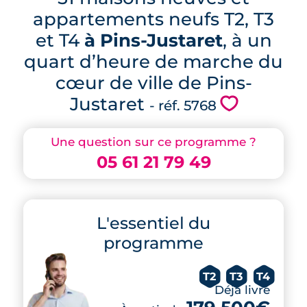
appartements neufs T2, T3
et T4
à Pins-Justaret
, à un
quart d’heure de marche du
cœur de ville de Pins-
Justaret
💗
- réf. 5768
Une question sur ce programme ?
05 61 21 79 49
L'essentiel du
programme
T2
T3
T4
Déjà livré