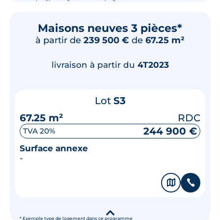
Maisons neuves 3 pièces*
à partir de
239 500 €
de
67.25 m²
livraison à partir du
4T2023
Lot
S3
67.25 m²
RDC
244 900 €
TVA 20%
Surface annexe
-
🗞
📞
▾
* Exemple type de logement dans ce programme