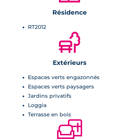
habitants.
Résidence
Les appartement à l’étages sont tous dotés de
RT2012
loggias ouvertes sur les paysages arborés de
🌲
la résidence.
Des panneaux photovoltaïques complète
l’apport des chaudières au gaz dans les
Extérieurs
logements.
Espaces verts engazonnés
Les cuisines et salles de bains sont toutes
Espaces verts paysagers
équipées.
Jardins privatifs
Loggia
Terrasse en bois
🛋