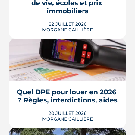
de vie, écoles et prix 
Voici les leviers concrets pour r...
immobiliers
LIRE L'ARTICLE
22 JUILLET 2026
MORGANE CAILLIÈRE
Écoles, base de loisirs, transports,
projets urbains et prix au m2 : le guide
complet pour s'installer à Tournefeuille,
3e ville de Haute-Garonne.
Quel DPE pour louer en 2026 
? Règles, interdictions, aides
LIRE L'ARTICLE
20 JUILLET 2026
MORGANE CAILLIÈRE