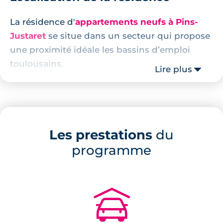
La résidence d'
appartements neufs à Pins-
Justaret
se situe dans un secteur qui propose
une proximité idéale les bassins d’emploi
toulousains.
Lire plus
Animée d’un grand nombre de commerces et
services de proximité, le cœur de ville est
accessible en quelques minutes.
Les prestations
du
La commune est également pourvue des
programme
infrastructures culturelles, sportives et
scolaires nécessaires au quotidien de toute la
famille.
🚗
Le groupe scolaire de la maternelle au
primaire est à 5 minutes de marche. Pour les