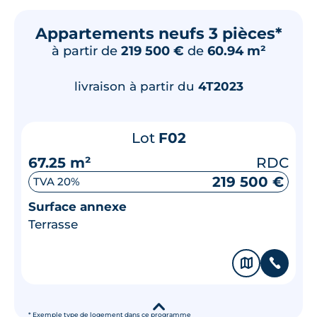
Appartements neufs 3 pièces*
à partir de
219 500 €
de
60.94 m²
livraison à partir du
4T2023
Lot
F02
67.25 m²
RDC
219 500 €
TVA 20%
Surface annexe
Terrasse
🗞
📞
▾
* Exemple type de logement dans ce programme