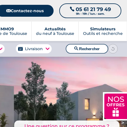
05 61 21 79 49
📞
📧
Contactez-nous
9h - 19h / lun.- sam.
IMMO9
Actualités
Simulateurs
 de Toulouse
du neuf à Toulouse
Outils et recherche
🔍
Livraison
Rechercher
NOS
OFFRES
🎁
>
Une question sur ce programme ?