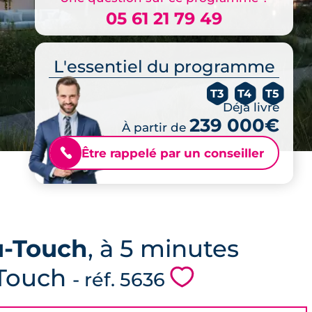
05 61 21 79 49
L'essentiel du programme
T3
T4
T5
Déjà livré
239 000€
À partir de
Être rappelé par un conseiller
📞
u-Touch
, à 5 minutes
-Touch
💗
- réf. 5636