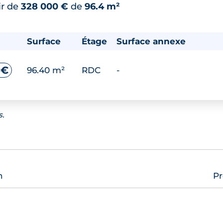
ir de
328 000 €
de
96.4 m²
Surface
Étage
Surface annexe
 €
96.40 m²
RDC
-
s.
n
Pr