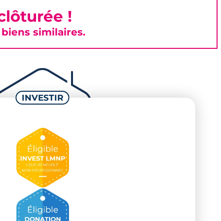
lôturée !
iens similaires.