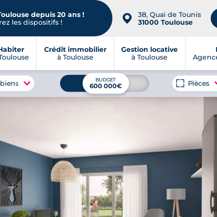
Toulouse depuis 20 ans !
38, Quai de Tounis
📍
ez les dispositifs !
31000 Toulouse
Habiter
Crédit immobilier
Gestion locative
Toulouse
à Toulouse
à Toulouse
Agence
BUDGET
 biens
Pièces
600 000€