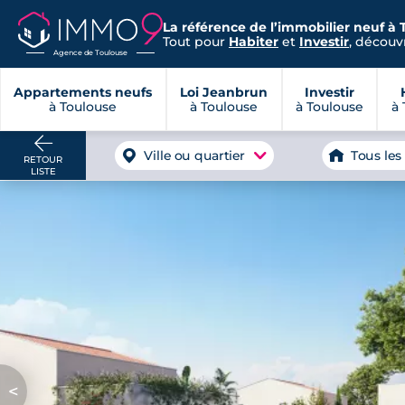
La référence de l’immobilier neuf à 
Tout pour
Habiter
et
Investir
, découvr
Agence de Toulouse
Appartements neufs
Loi Jeanbrun
Investir
à Toulouse
à Toulouse
à Toulouse
à 
Ville ou quartier
Tous les
RETOUR
LISTE
<