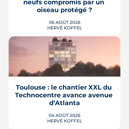
neufs compromis par un 
oiseau protégé ?
06 AOÛT 2026
HERVÉ KOFFEL
La troisième et dernière phase de
l'écoquartier Andromède doit livrer
près de 1 700 logements à partir de
2028. La présence d'un passereau
Toulouse : le chantier XXL du 
protégé, la cisticole des joncs, contraint
fortement le plan d'aménagement et
Technocentre avance avenue 
repousse un calendrier déjà tendu.
d’Atlanta
LIRE L'ARTICLE
04 AOÛT 2026
HERVÉ KOFFEL