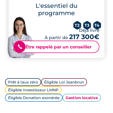
L'essentiel du
programme
T2
T3
T4
Déjà livré
217 300€
À partir de
Être rappelé par un conseiller
📞
Prêt à taux zéro
Éligible Loi Jeanbrun
Éligible Investisseur LMNP
Éligible Donation exonérée
Gestion locative