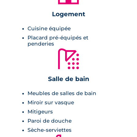
roulants automatisés.
Logement
Les espaces communs de la résidence sont
dessinés par une architecte d’intérieur. Le
Cuisine équipée
programme est pourvu d’espaces verts
Placard pré-équipés et
partagés. Les résidents peuvent profiter de
penderies
garages ou d’espaces de stationnement
🚿
extérieurs.
Salle de bain
Meubles de salles de bain
Miroir sur vasque
Mitigeurs
Paroi de douche
Sèche-serviettes