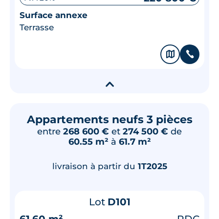
Surface annexe
Terrasse
🗞
📞
▾
Appartements neufs 3 pièces
entre
268 600 €
et
274 500 €
de
60.55 m²
à
61.7 m²
livraison à partir du
1T2025
Lot
D101
61.60 m²
RDC