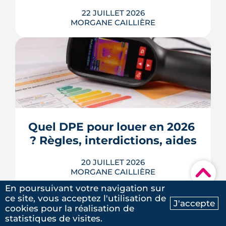
22 JUILLET 2026
MORGANE CAILLIÈRE
Écoles, base de loisirs, transports,
projets urbains et prix au m2 : le guide
complet pour s'installer à Tournefeuille,
3e ville de Haute-Garonne.
Quel DPE pour louer en 2026 
? Règles, interdictions, aides
LIRE L'ARTICLE
20 JUILLET 2026
▾
MORGANE CAILLIÈRE
En poursuivant votre navigation sur
ce site, vous acceptez l'utilisation de
J'accepte
cookies pour la réalisation de
Ma recherche
Contactez-nous
En 2026, un logement doit être classé
statistiques de visites.
au moins F au DPE pour être loué en