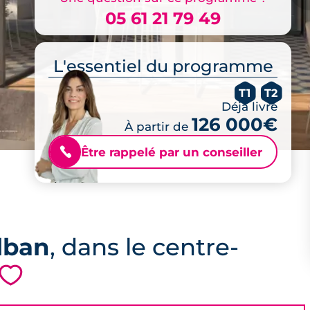
05 61 21 79 49
L'essentiel du programme
T1
T2
Déjà livré
126 000€
À partir de
Être rappelé par un conseiller
📞
lban
, dans le centre-
💗