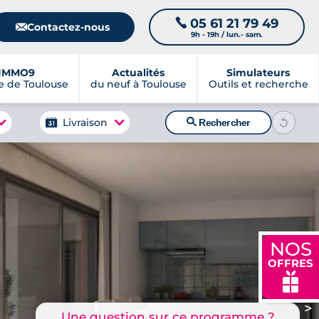
05 61 21 79 49
📞
📧
Contactez-nous
9h - 19h / lun.- sam.
IMMO9
Actualités
Simulateurs
 de Toulouse
du neuf à Toulouse
Outils et recherche
🔍
Livraison
Rechercher
NOS
OFFRES
🎁
>
Une question sur ce programme ?