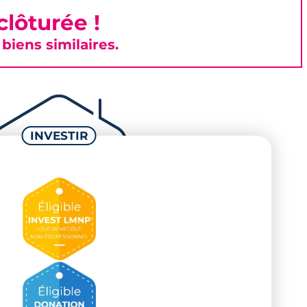
lôturée !
iens similaires.