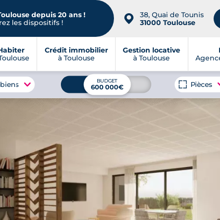
Toulouse depuis 20 ans !
38, Quai de Tounis
📍
ez les dispositifs !
31000 Toulouse
Habiter
Crédit immobilier
Gestion locative
Toulouse
à Toulouse
à Toulouse
Agence
BUDGET
 biens
Pièces
600 000€