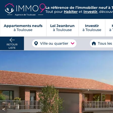
La référence de l’immobilier neuf à 
Tout pour
Habiter
et
Investir
, découvr
Agence de Toulouse
Appartements neufs
Loi Jeanbrun
Investir
à Toulouse
à Toulouse
à Toulouse
à 
Ville ou quartier
Tous les
RETOUR
LISTE
<