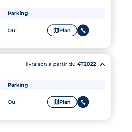
Parking
Oui
🗞
Plan
📞
livraison à partir du
4T2022
▾
Parking
Oui
🗞
Plan
📞