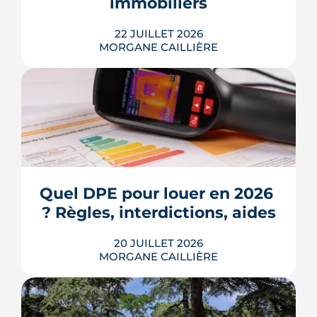
immobiliers
LIRE L'ARTICLE
22 JUILLET 2026
MORGANE CAILLIÈRE
Écoles, base de loisirs, transports,
projets urbains et prix au m2 : le guide
complet pour s'installer à Tournefeuille,
3e ville de Haute-Garonne.
Quel DPE pour louer en 2026 
? Règles, interdictions, aides
LIRE L'ARTICLE
20 JUILLET 2026
MORGANE CAILLIÈRE