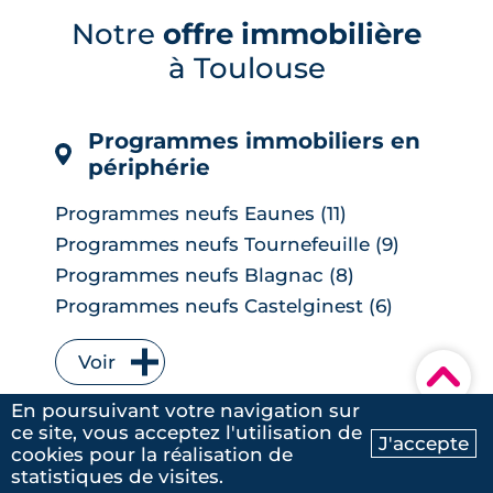
choc énergétique. L'effet sur les crédits
Notre
offre immobilière
immobiliers reste limité à court terme,
à Toulouse
les banques ayant anticipé la décision,
mais une ...
LIRE L'ARTICLE
Programmes immobiliers en
périphérie
Programmes neufs Eaunes (11)
Programmes neufs Tournefeuille (9)
Programmes neufs Blagnac (8)
Programmes neufs Castelginest (6)
Programmes neufs L'Union (6)
Voir
Programmes neufs Quint-Fonsegrives
▾
(6)
En poursuivant votre navigation sur
Programmes immobiliers en
Programmes neufs Bruguières (5)
ce site, vous acceptez l'utilisation de
J'accepte
centre-ville
Programmes neufs Saint-Orens-de-
cookies pour la réalisation de
Ma recherche
Contactez-nous
Gameville (5)
statistiques de visites.