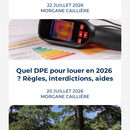
22 JUILLET 2026
MORGANE CAILLIÈRE
Écoles, base de loisirs, transports,
projets urbains et prix au m2 : le guide
complet pour s'installer à Tournefeuille,
3e ville de Haute-Garonne.
Quel DPE pour louer en 2026 
? Règles, interdictions, aides
LIRE L'ARTICLE
20 JUILLET 2026
MORGANE CAILLIÈRE
En 2026, un logement doit être classé
au moins F au DPE pour être loué en