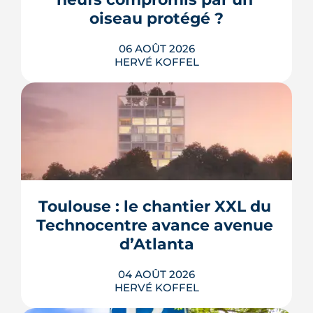
oiseau protégé ?
06 AOÛT 2026
HERVÉ KOFFEL
La troisième et dernière phase de
l'écoquartier Andromède doit livrer
près de 1 700 logements à partir de
2028. La présence d'un passereau
Toulouse : le chantier XXL du 
protégé, la cisticole des joncs, contraint
fortement le plan d'aménagement et
Technocentre avance avenue 
repousse un calendrier déjà tendu.
d’Atlanta
LIRE L'ARTICLE
04 AOÛT 2026
HERVÉ KOFFEL