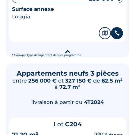
Surface annexe
Loggia
🗞
📞
▾
* Exemple type de logement dans ce programme
Appartements neufs 3 pièces
entre
256 000 €
et
327 150 €
de
62.5 m²
à
72.7 m²
livraison à partir du
4T2024
Lot
C204
71.20 m²
2
ème
étage