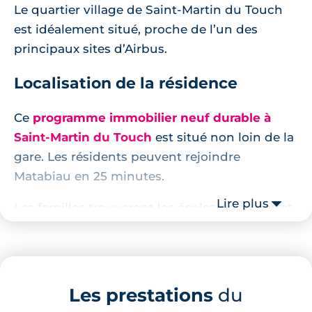
Le quartier village de Saint-Martin du Touch
est idéalement situé, proche de l’un des
principaux sites d’Airbus.
Localisation de la résidence
Ce
programme immobilier neuf durable à
Saint-Martin du Touch
est situé non loin de la
gare. Les résidents peuvent rejoindre
Matabiau en 25 minutes.
Lire plus
Les familles trouveront les écoles primaires et
maternelles à 5 minutes de marche. Pour les
sportifs, le Parcours sportif du Touch ainsi que
les abords du cours d’eau offrent un parcours
de running charmant.
Les prestations
du