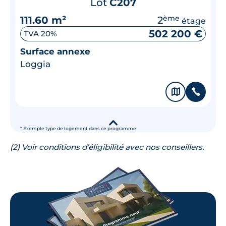
Lot
C207
111.60 m²
2
ème
étage
502 200 €
TVA 20%
Surface annexe
Loggia
🗞
📞
▾
* Exemple type de logement dans ce programme
(2) Voir conditions d’éligibilité avec nos conseillers.