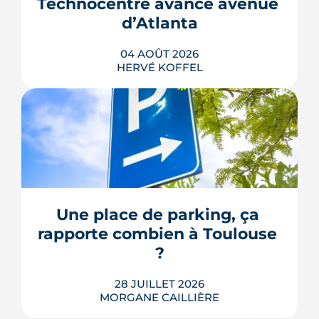
Technocentre avance avenue 
repousse un calendrier déjà tendu.
d’Atlanta
LIRE L'ARTICLE
04 AOÛT 2026
HERVÉ KOFFEL
Avenue d'Atlanta, à la Roseraie, un
chantier de six hectares réorganise les
coulisses techniques de Toulouse
Métropole. Derrière les buttes de terre
visibles du périphérique se jouent un
déménagement de services, plusieurs
Une place de parking, ça 
chiffrages officiels et un bras de fer
rapporte combien à Toulouse 
environnemental.
?
LIRE L'ARTICLE
28 JUILLET 2026
MORGANE CAILLIÈRE