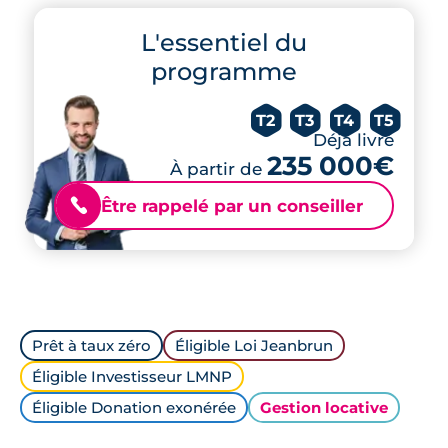
L'essentiel du
programme
T2
T3
T4
T5
Déjà livré
235 000€
À partir de
Être rappelé par un conseiller
📞
Prêt à taux zéro
Éligible Loi Jeanbrun
Éligible Investisseur LMNP
Éligible Donation exonérée
Gestion locative