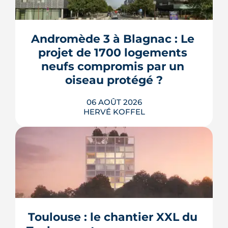
Andromède 3 à Blagnac : Le 
projet de 1700 logements 
neufs compromis par un 
oiseau protégé ?
06 AOÛT 2026
HERVÉ KOFFEL
La troisième et dernière phase de
l'écoquartier Andromède doit livrer
près de 1 700 logements à partir de
2028. La présence d'un passereau
Toulouse : le chantier XXL du 
protégé, la cisticole des joncs, contraint
fortement le plan d'aménagement et