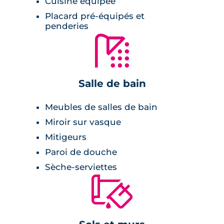
Cuisine équipée
d’un parking en sous-sol.
Placard pré-équipés et
penderies
Le bâtiment bénéficiant d’un Label E+, C- de
🚿
niveau E3C1, mais également d’une
certification Effinature, d’un DPE A et d’un
label HQE 7 étoiles mention excellent, les
Salle de bain
appartements neufs pourront être investis en
Pinel+.
Meubles de salles de bain
Miroir sur vasque
Mitigeurs
Paroi de douche
Sèche-serviettes
🔨