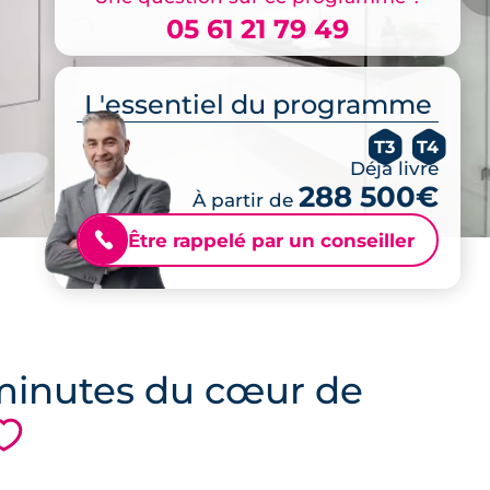
05 61 21 79 49
L'essentiel du programme
T3
T4
Déjà livré
288 500€
À partir de
Être rappelé par un conseiller
📞
 minutes du cœur de
💗