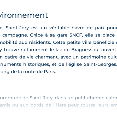
vironnement
 Saint-Jory est un véritable havre de paix pour 
e la campagne. Grâce à sa gare SNCF, elle se plac
bilité aux résidents. Cette petite ville bénéfici
y trouve notamment le lac de Braguessou, ouvert 
e un cadre de vie charmant, avec un patrimoine cul
onuments historiques, et de l’église Saint-Georges
ng de la route de Paris.
commune de Saint-Jory, dans un petit chemin calme e
amis ou aux bords de l’Hers pour toutes leurs en
 de voiture ou 6 minutes de vélo. Les résidents pou