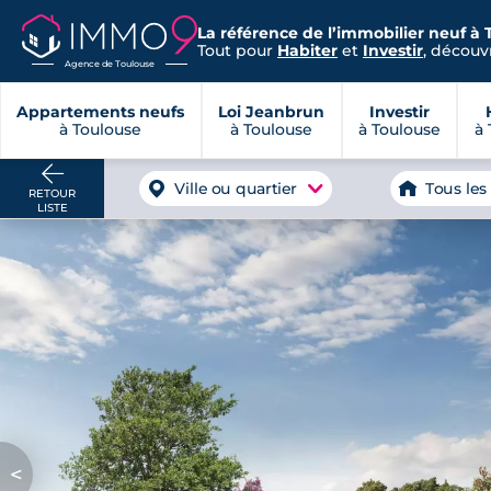
La référence de l’immobilier neuf à 
Tout pour
Habiter
et
Investir
, découvr
Agence de Toulouse
Appartements neufs
Loi Jeanbrun
Investir
à Toulouse
à Toulouse
à Toulouse
à 
Ville ou quartier
Tous les
RETOUR
LISTE
<