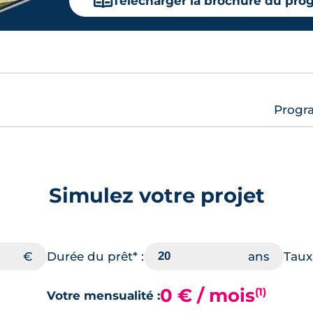
📖
Télécharger la brochure du pr
Progra
Simulez votre projet
Durée du prêt* :
Taux 
0 € / mois
(1)
Votre mensualité :