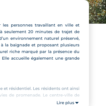
les personnes travaillant en ville et
e à seulement 20 minutes de trajet de
e d’un environnement naturel préservé,
à la baignade et proposant plusieurs
turel riche marqué par la présence du
. Elle accueille également une grande
t résidentiel. Les résidents ont ainsi
vies de promenade. Le centre-ville de
rront y retrouver toutes les commodités
Lire plus