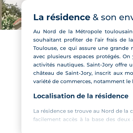
La résidence
& son en
Au Nord de la Métropole toulousaine,
souhaitant profiter de l’air frais d
Toulouse, ce qui assure une grande mo
avec plusieurs espaces protégés. On 
activités nautiques. Saint-Jory offr
château de Saint-Jory, inscrit aux m
variété de commerces, notamment le lo
Localisation de la résidence
La résidence se trouve au Nord de la 
facilement accès à la base des deux 
Saint-Jory se trouve, lui, à 3 minutes