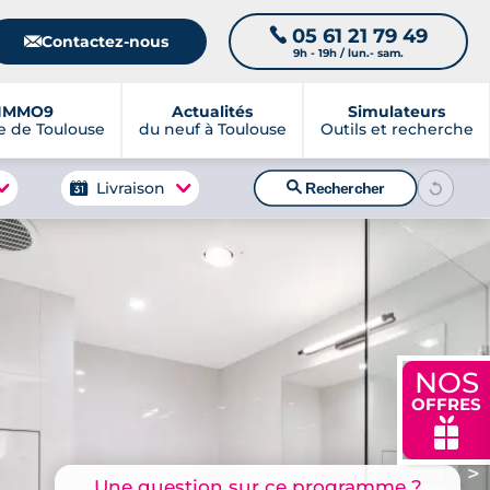
05 61 21 79 49
📞
📧
Contactez-nous
9h - 19h / lun.- sam.
IMMO9
Actualités
Simulateurs
 de Toulouse
du neuf à Toulouse
Outils et recherche
🔍
Livraison
Rechercher
NOS
OFFRES
🎁
>
Une question sur ce programme ?