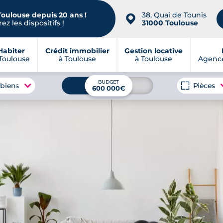
Toulouse depuis 20 ans !
38, Quai de Tounis
📍
ez les dispositifs !
31000 Toulouse
Habiter
Crédit immobilier
Gestion locative
Toulouse
à Toulouse
à Toulouse
Agence
BUDGET
 biens
Pièces
600 000€