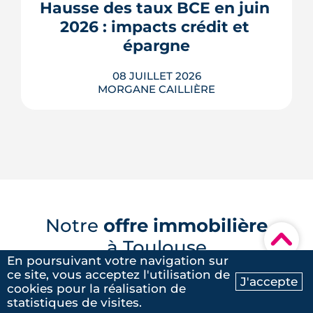
pouvant atteindre 4 °C après une
Hausse des taux BCE en juin 
journée d'été fortement ensoleillée.
2026 : impacts crédit et 
Densité minérale, hauteur du bâti, v�...
épargne
LIRE L'ARTICLE
08 JUILLET 2026
MORGANE CAILLIÈRE
Le 11 juin 2026, la BCE a relevé ses trois
taux directeurs de 25 points de base,
une première depuis septembre 2023,
pour contrer une inflation ravivée par le
choc énergétique. L'effet sur les crédits
Notre
offre immobilière
immobiliers reste limité à court terme,
▾
à Toulouse
les banques ayant anticipé la décision,
mais une ...
En poursuivant votre navigation sur
ce site, vous acceptez l'utilisation de
LIRE L'ARTICLE
J'accepte
cookies pour la réalisation de
Ma recherche
Contactez-nous
Programmes immobiliers en
statistiques de visites.
périphérie