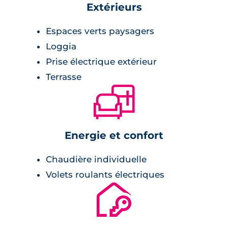
Extérieurs
lumineuses,
carrelage,
Espaces verts paysagers
cabine de douche ou baignoire selon les
Loggia
lots.
Prise électrique extérieur
Terrasse
🛋
Chambre :
placards,
Energie et confort
revêtement stratifié.
Chaudière individuelle
Volets roulants électriques
🔐