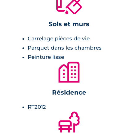
🔨
cuisine équipée et aménagée,
Sols et murs
parquet ou carrelage dans toutes les
pièces,
Carrelage pièces de vie
peinture lisse blanche,
Parquet dans les chambres
volets roulants électriques,
Peinture lisse
balcon, terrasse ou jardin en guise
🏙
d'extérieur,
double vitrage isolant,
placards intégrés.
Résidence
RT2012
Salle de bains :
🌲
radiateur sèche-serviette,
meuble vasque avec miroir et appliques