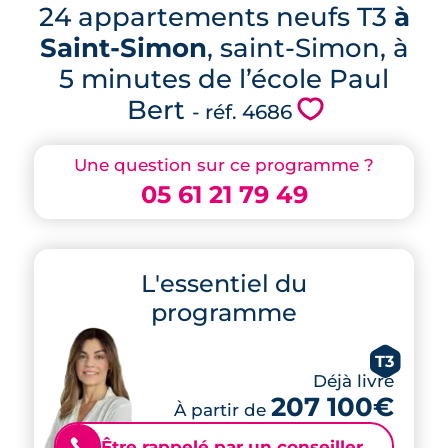
24 appartements neufs T3
à
Saint-Simon
, saint-Simon, à
5 minutes de l’école Paul
Bert
💗
- réf. 4686
Une question sur ce programme ?
05 61 21 79 49
L'essentiel du
programme
T3
Déjà livré
207 100€
À partir de
Être rappelé par un conseiller
📞