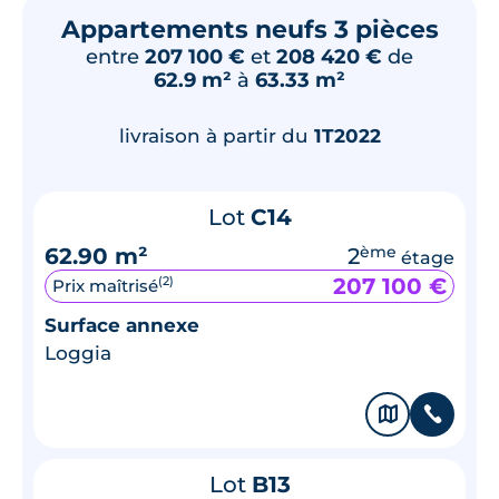
Appartements neufs 3 pièces
entre
207 100 €
et
208 420 €
de
62.9 m²
à
63.33 m²
livraison à partir du
1T2022
Lot
C14
62.90 m²
2
ème
étage
207 100 €
(2)
Prix maîtrisé
Surface annexe
Loggia
🗞
📞
Lot
B13