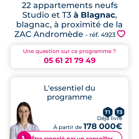
22 appartements neufs
Studio et T3
à Blagnac
,
blagnac, à proximité de la
ZAC Andromède
💗
- réf. 4923
Une question sur ce programme ?
05 61 21 79 49
L'essentiel du
programme
T1
T3
Déjà livré
178 000€
À partir de
Être rappelé par un conseiller
📞